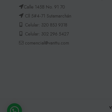
Calle 145B No. 91 70
Cll 5#4-71 Sutamarchán
Celular: 320 853 9318
Celular: 302 296 5427
comencial@vanttu.com
V