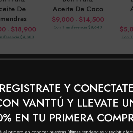
ceite De
Aceite De Coco
lmendras
Rango
$
9,000
$
14,500
-
de
Rango
00
$
18,900
Con Transferencia $8,640
$
5,
-
precios:
de
nsferencia $4,800
Con T
desde
precios:
$9,000
desde
hasta
$5,000
$14,500
hasta
$18,900
REGISTRATE Y CONECTAT
CON VANTTÚ Y LLEVATE U
0% EN TU PRIMERA COMP
ybelt Don
Smyf Aceite de
Smy
é el primero en conocer nuestras últimas tendencias y recibir ofert