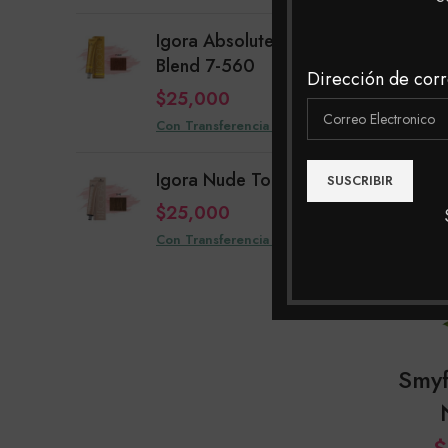
Barb
Igora Absolutes Age
Blend 7-560
Dirección de corr
Con Tra
$
25,000
Con Transferencia $24,000
Igora Nude Tones 8-46
$
25,000
Con Transferencia $24,000
Smyf