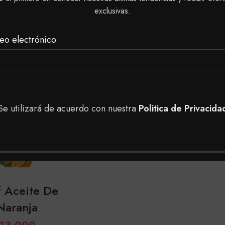
ero Aceite
Almendras
exclusivas.
$
14,000
$
11,500
-
Rango
$
36,500
eo electrónico
nsferencia $13,440
de
Con Transferencia $11,040
Con Tr
precios:
desde
$11,500
hasta
$36,500
Se utilizará de acuerdo con nuestra
Politica de Privacida
 Aceite De
Naranja