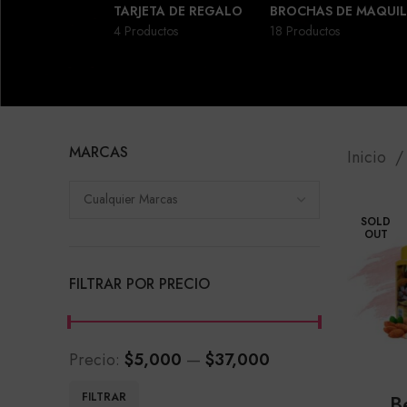
TARJETA DE REGALO
BROCHAS DE MAQUIL
4 Productos
18 Productos
MARCAS
Inicio
Cualquier Marcas
SOLD
OUT
FILTRAR POR PRECIO
Precio:
$5,000
—
$37,000
Precio
Precio
B
FILTRAR