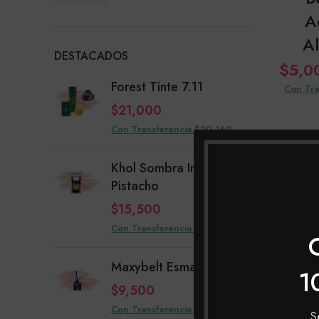
mínimo
máximo
A
A
DESTACADOS
$
5,0
Forest Tinte 7.11
Con Tra
$
21,000
Con Transferencia $20,160
Khol Sombra Individual
Pistacho
$
15,500
Con Transferencia $14,880
Maxybelt Esmalte Mar
1
$
9,500
Max
Con Transferencia $9,120
S