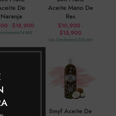
Aceite De
Aceite Mano De
Naranja
Res
Rango
000
$
18,900
$
10,900
-
-
de
Rango
$
15,900
ransferencia $4,800
precios:
de
Con Transferencia $10,464
desde
precios:
$5,000
desde
hasta
$10,900
$18,900
hasta
$15,900
E
N
RA
f Aceite De
Smyf Aceite De
as