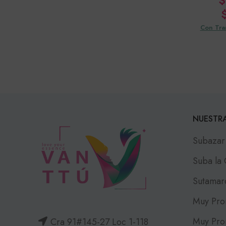
$
Con Tra
NUESTRA
Subazar
Suba la
Sutamar
Muy Pro
Muy Pro
Cra 91#145-27 Loc 1-118