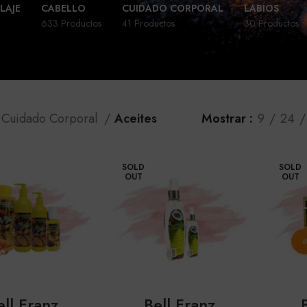
LAJE
CABELLO
CUIDADO CORPORAL
LABIOS
633 Productos
41 Productos
30 Productos
Cuidado Corporal
Aceites
Mostrar
9
24
SOLD
SOLD
OUT
OUT
ell Franz
Bell Franz