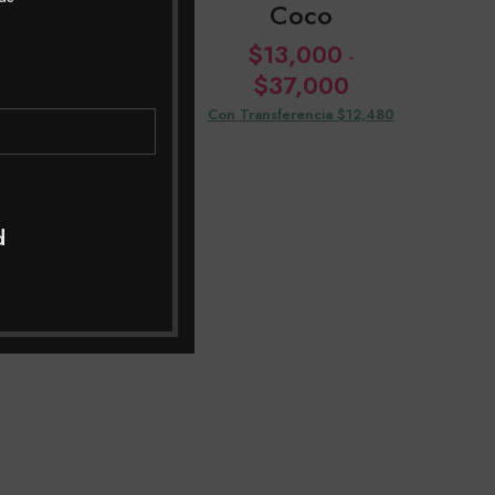
Chocolate
Coco
$
13,000
$
13,000
-
-
Rango
Rango
$
37,000
$
37,000
de
de
ansferencia $12,480
Con Transferencia $12,480
precios:
precios:
desde
desde
$13,000
$13,000
hasta
hasta
$37,000
$37,000
d