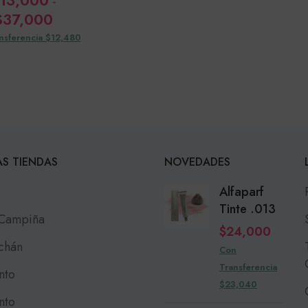
13,000
-
Rango
$
37,000
de
nsferencia $12,480
precios:
desde
$13,000
hasta
$37,000
S TIENDAS
NOVEDADES
Alfaparf
Tinte .013
 Campiña
$
24,000
chán
Con
Transferencia
nto
$23,040
nto