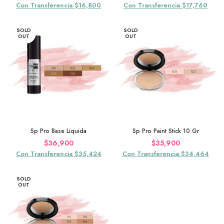
Con Transferencia $16,800
Con Transferencia $17,760
SOLD
SOLD
OUT
OUT
Sp Pro Base Liquida
Sp Pro Paint Stick 10 Gr
$
36,900
$
35,900
Con Transferencia $35,424
Con Transferencia $34,464
SOLD
OUT