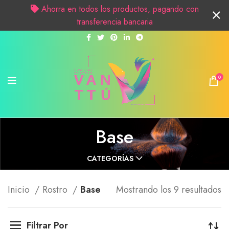
Ahorra en todos los productos, pagando con
transferencia bancaria
0
Base
CATEGORÍAS
Inicio
Rostro
Base
Mostrando los 9 resultados
Filtrar Por