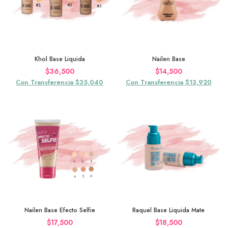
ios:
de
,500
Khol Base Liquida
Nailen Base
a
$
36,500
$
14,500
,500
Con Transferencia $35,040
Con Transferencia $13,920
Nailen Base Efecto Selfie
Raquel Base Liquida Mate
$
17,500
$
18,500