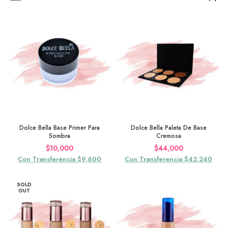
Dolce Bella Base Primer Para
Dolce Bella Paleta De Base
Sombra
Cremosa
$
10,000
$
44,000
Con Transferencia $9,600
Con Transferencia $42,240
SOLD
OUT
go