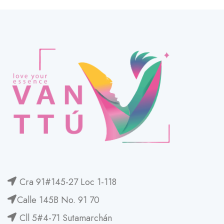
Cra 91#145-27 Loc 1-118
Calle 145B No. 91 70
Cll 5#4-71 Sutamarchán