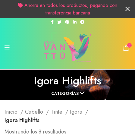
Ahorra en todos los productos, pagando con
transferencia bancaria
0
Igora Highlifts
CATEGORÍAS
Inicio
Cabello
Tinte
Igora
Igora Highlifts
Mostrando los 8 resultados