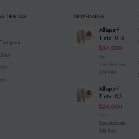
S TIENDAS
NOVEDADES
Alfaparf
Tinte .013
 Campiña
$
24,000
chán
Con
Transferencia
nto
$23,040
nto
Alfaparf
Tinte .03
$
24,000
Con
Transferencia
$23,040