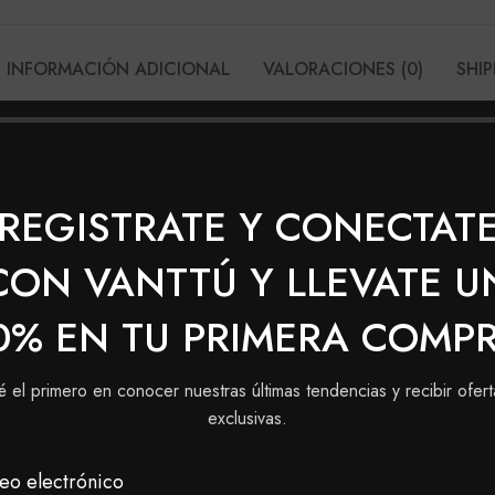
INFORMACIÓN ADICIONAL
VALORACIONES (0)
SHIP
KHOL SOMBRA INDIVIDUAL ORO
 paleta para todos los gustos y momentos.
REGISTRATE Y CONECTAT
CON VANTTÚ Y LLEVATE U
0% EN TU PRIMERA COMP
é el primero en conocer nuestras últimas tendencias y recibir ofert
exclusivas.
SOLD
OUT
eo electrónico