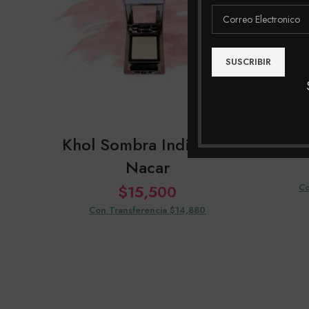
Khol Sombra Individual
Sp 
Nacar
$
15,500
Co
Con Transferencia $14,880