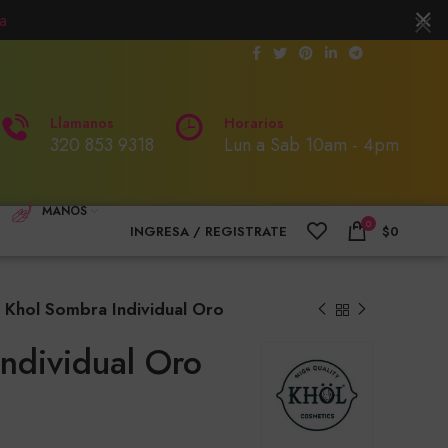
a
Llamanos
Horarios
320 853 9318
Lun a Sab 10am - 4pm
MANOS
0
INGRESA / REGISTRATE
$
0
Khol Sombra Individual Oro
ndividual Oro