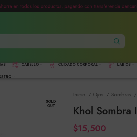
Ahorra en todos los productos, pagando con transferencia bancari
HAS
CABELLO
CUIDADO CORPORAL
LABIOS
OSTRO
Inicio
Ojos
Sombras
SOLD
OUT
Khol Sombra I
$
15,500