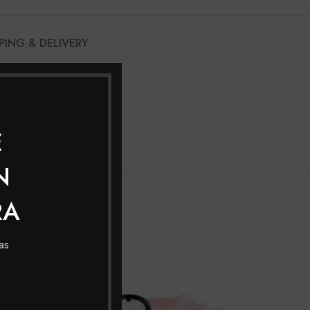
PING & DELIVERY
E
N
RA
as
SOLD
OUT