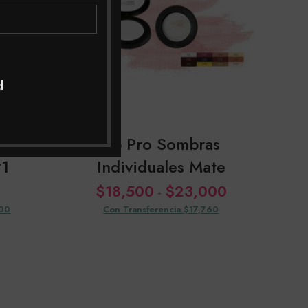
d
e De
Sp Pro Sombras
#1
Individuales Mate
D
Rango
$
18,500
$
23,000
-
de
800
Con Transferencia $17,760
precios:
desde
$18,500
hasta
$23,000