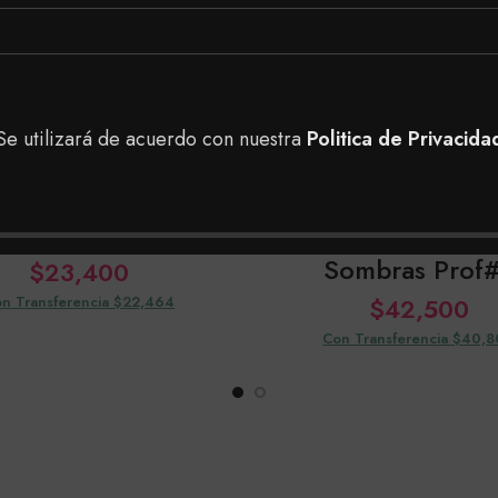
Se utilizará de acuerdo con nuestra
Politica de Privacida
Pro Kit De Cejas
Khol Paleta Dobl
Sombras Prof
$
23,400
n Transferencia $22,464
$
42,500
Con Transferencia $40,