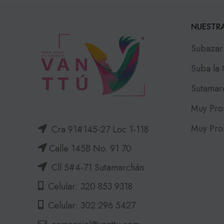
NUESTRA
Subazar
Suba la
Sutamar
Muy Pro
Muy Pro
Cra 91#145-27 Loc 1-118
Calle 145B No. 91 70
Cll 5#4-71 Sutamarchán
Celular: 320 853 9318
Celular: 302 296 5427