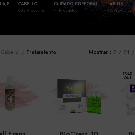
LAJE
CABELLO
CUIDADO CORPORAL
LABIOS
633 Productos
41 Productos
30 Productos
Cabello
Tratamiento
Mostrar
9
24
SOLD
OUT
ell Franz
BioCress 10
B