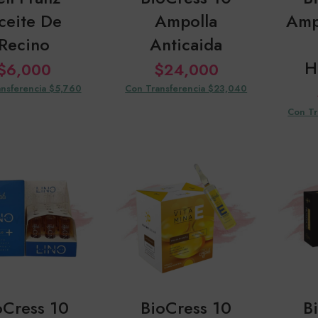
ceite De
Ampolla
Amp
Recino
Anticaida
H
$
6,000
$
24,000
nsferencia $5,760
Con Transferencia $23,040
Con Tr
oCress 10
BioCress 10
B