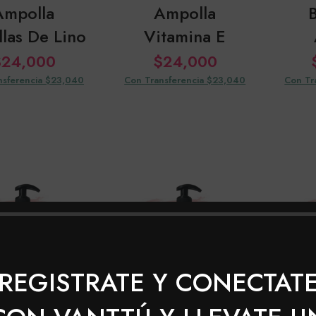
Ampolla
Ampolla
B
las De Lino
Vitamina E
$
24,000
$
24,000
nsferencia $23,040
Con Transferencia $23,040
Con Tr
REGISTRATE Y CONECTAT