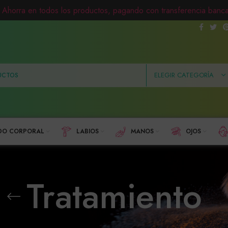
Ahorra en todos los productos, pagando con transferencia banca
ELEGIR CATEGORÍA
DO CORPORAL
LABIOS
MANOS
OJOS
Tratamiento