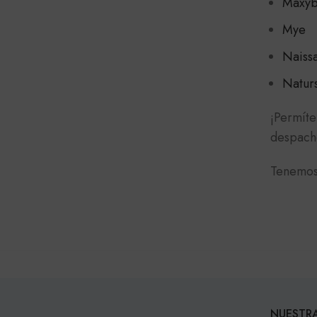
Maxyb
Mye
Naissa
Natur
¡Permíte
despacho
Tenemos
NUESTRA