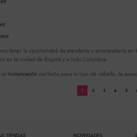
elt
nt
sens
nos tener la oportunidad de atenderte y acompañarte en t
s en la ciudad de Bogotá y a todo Colombia.
 el
tratamiento
perfecto para tu tipo de cabello, te esp
1
2
3
4
5
S TIENDAS
NOVEDADES