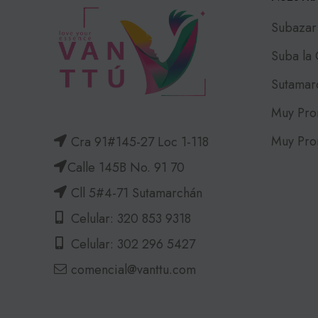
Subazar
Suba la
Sutamar
Muy Pro
Muy Pro
Cra 91#145-27 Loc 1-118
Calle 145B No. 91 70
Cll 5#4-71 Sutamarchán
Celular: 320 853 9318
Celular: 302 296 5427
comencial@vanttu.com