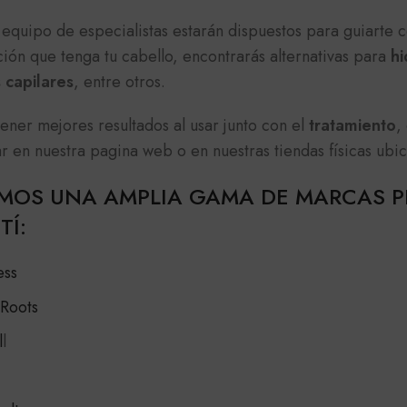
equipo de especialistas estarán dispuestos para guiarte 
ción que tenga tu cabello, encontrarás alternativas para
hi
 capilares
, entre otros.
ener mejores resultados al usar junto con el
tratamiento
,
r en nuestra pagina web o en nuestras tiendas físicas ubi
MOS UNA AMPLIA GAMA DE MARCAS P
TÍ:
ess
Roots
l
l