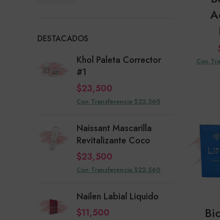
mínimo
máximo
A
DESTACADOS
Khol Paleta Corrector
Con Tra
#1
$
23,500
Con Transferencia $22,560
Naissant Mascarilla
Revitalizante Coco
$
23,500
Con Transferencia $22,560
Nailen Labial Liquido
Bi
$
11,500