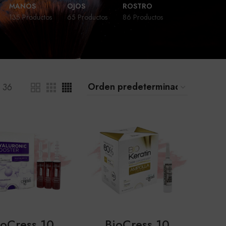
MANOS
OJOS
ROSTRO
135 Productos
65 Productos
86 Productos
36
ioCress 10
BioCress 10