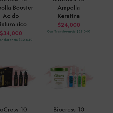
olla Booster
Ampolla
Acido
Keratina
ialuronico
$
24,000
$
34,000
Con Transferencia $23,040
ansferencia $32,640
ioCress 10
Biocress 10