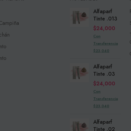
Alfaparf
Tinte .013
 Campiña
$
24,000
chán
Con
Transferencia
nto
$23,040
nto
Alfaparf
Tinte .03
$
24,000
Con
Transferencia
$23,040
Alfaparf
Tinte .02