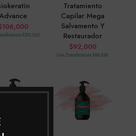
iokeratin
Tratamiento
Advance
Capilar Mega
Salvamento Y
$
106,000
Restaurador
ansferencia $101,760
$
92,000
Con Transferencia $88,320
E