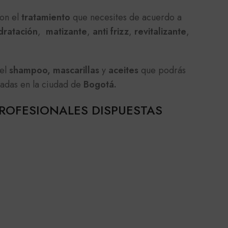
con el
tratamiento
que necesites de acuerdo a
dratación
,
matizante
,
anti frizz
,
revitalizante
,
 el
shampoo, mascarillas
y
aceites
que podrás
cadas en la ciudad de
Bogotá.
ROFESIONALES DISPUESTAS