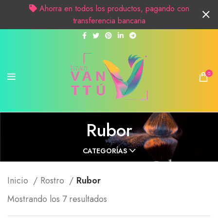
Ahorra en todos los productos, pagando con
transferencia bancaria
0
Rubor
CATEGORÍAS
Inicio
Rostro
Rubor
Mostrando los 7 resultados