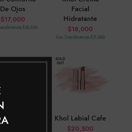
De Ojos
Facial
Hidratante
$
17,000
ansferencia $16,320
$
18,000
Con Transferencia $17,280
SOLD
OUT
E
N
RA
hol Labial
Khol Labial Cafe
Ambar
$
20,500