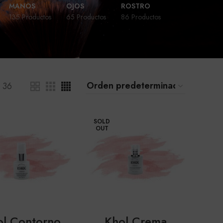
MANOS
OJOS
ROSTRO
135 Productos
65 Productos
86 Productos
36
SOLD
OUT
ol Contorno
Khol Crema