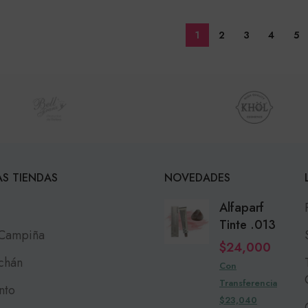
1
2
3
4
5
S TIENDAS
NOVEDADES
Alfaparf
Tinte .013
 Campiña
$
24,000
chán
Con
Transferencia
nto
$23,040