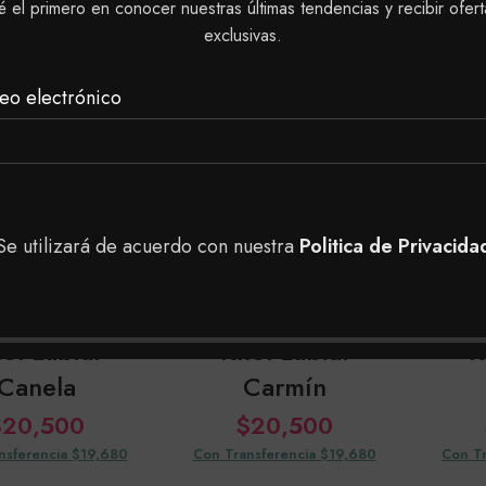
é el primero en conocer nuestras últimas tendencias y recibir ofert
$
40,000
$
20,500
exclusivas.
nsferencia $38,400
Con Transferencia $19,680
Con Tr
eo electrónico
SOLD
SOLD
OUT
OUT
Se utilizará de acuerdo con nuestra
Politica de Privacida
ol Labial
Khol Labial
K
Canela
Carmín
$
20,500
$
20,500
nsferencia $19,680
Con Transferencia $19,680
Con Tr