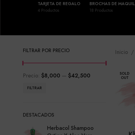
TARJETA DE REGALO
BROCHAS DE MAQUIL
4 Productos
18 Productos
FILTRAR POR PRECIO
Inicio
SOLD
Precio:
$8,000
—
$42,500
OUT
Precio
Precio
FILTRAR
mínimo
máximo
DESTACADOS
Herbacol Shampoo
K