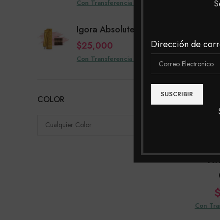
Con Transferencia $14,880
S
Con Tra
Igora Absolutes 7-50
Dirección de corr
$
25,000
Con Transferencia $24,000
SOLD
OUT
COLOR
Cualquier Color
Kh
Con Tra