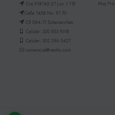
Muy Pro
Cra 91#145-27 Loc 1-118
Calle 145B No. 91 70
Cll 5#4-71 Sutamarchán
Celular: 320 853 9318
Celular: 302 296 5427
comencial@vanttu.com