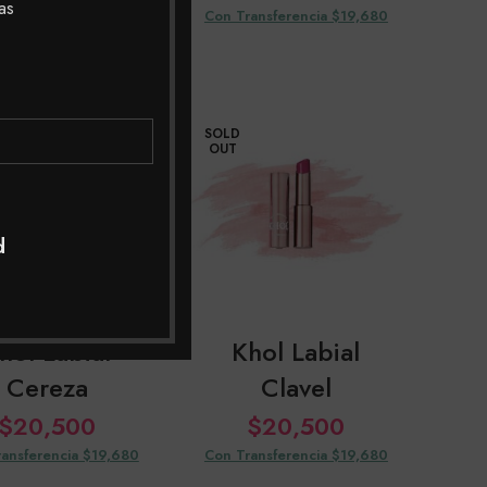
as
$
20,500
Con Transferencia $19,680
ansferencia $19,680
SOLD
OUT
d
hol Labial
Khol Labial
Cereza
Clavel
$
20,500
$
20,500
ansferencia $19,680
Con Transferencia $19,680