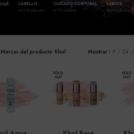
LAJE
CABELLO
CUIDADO CORPORAL
LABIOS
633 Productos
41 Productos
30 Productos
Marcas del producto
Khol
Mostrar
9
24
SOLD
SOLD
OUT
OUT
hol Agua
Khol Base
Kh