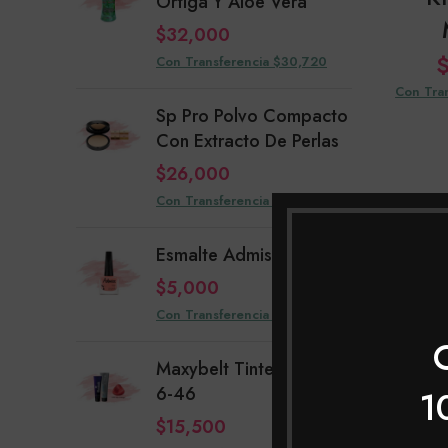
Ortiga Y Aloe Vera
$
32,000
Con Transferencia $30,720
Con Tra
Sp Pro Polvo Compacto
Con Extracto De Perlas
$
26,000
Con Transferencia $24,960
SOLD
OUT
Esmalte Admiss Yandel
$
5,000
Con Transferencia $4,800
Maxybelt Tinte Crema
6-46
1
Khol
$
15,500