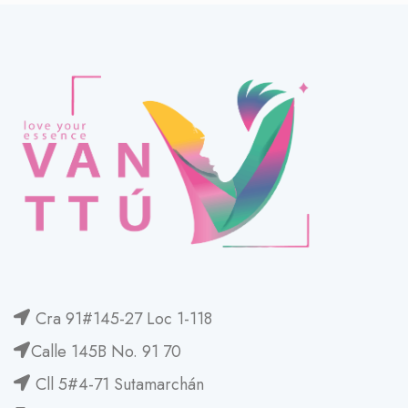
Cra 91#145-27 Loc 1-118
Calle 145B No. 91 70
Cll 5#4-71 Sutamarchán