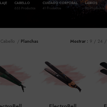
LAJE
CABELLO
CUIDADO CORPORAL
LABIOS
633 Productos
41 Productos
30 Productos
Cabello
Planchas
Mostrar
9
24
ectroBell
ElectroBell
E