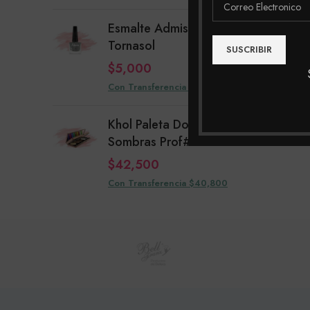
Esmalte Admiss Brillo
Tornasol
$
5,000
Con Transferencia $4,800
Khol Paleta Doble De
Sombras Prof#1
$
42,500
Con Transferencia $40,800