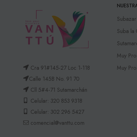
NUESTRA
Subazar
Suba la
Sutamar
Muy Pro
Muy Pro
Cra 91#145-27 Loc 1-118
Calle 145B No. 91 70
Cll 5#4-71 Sutamarchán
Celular: 320 853 9318
Celular: 302 296 5427
comencial@vanttu.com