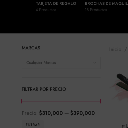
TARJETA DE REGALO
BROCHAS DE MAQUIL
4 Productos
18 Productos
MARCAS
Inicio
Cualquier Marcas
FILTRAR POR PRECIO
Precio:
$310,000
—
$390,000
Precio
Precio
El
FILTRAR