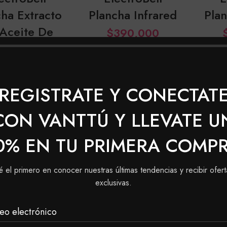
ha Extracto
Plancha Infrared
Plan
Aceite De
$
390,000
Oliva
Con Transferencia
Con Tr
$374,400
310,000
 Transferencia
REGISTRATE Y CONECTAT
$297,600
CON VANTTÚ Y LLEVATE U
0% EN TU PRIMERA COMP
é el primero en conocer nuestras últimas tendencias y recibir ofert
exclusivas.
eo electrónico