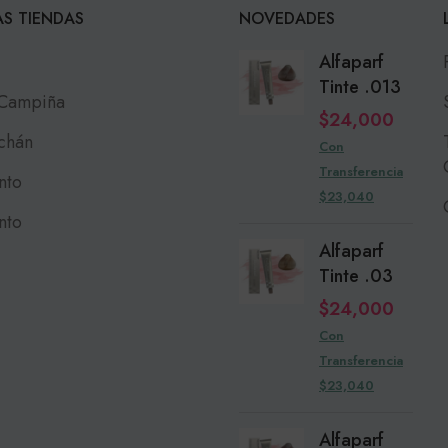
S TIENDAS
NOVEDADES
Alfaparf
Tinte .013
 Campiña
$
24,000
chán
Con
Transferencia
nto
$23,040
nto
Alfaparf
Tinte .03
$
24,000
Con
Transferencia
$23,040
Alfaparf