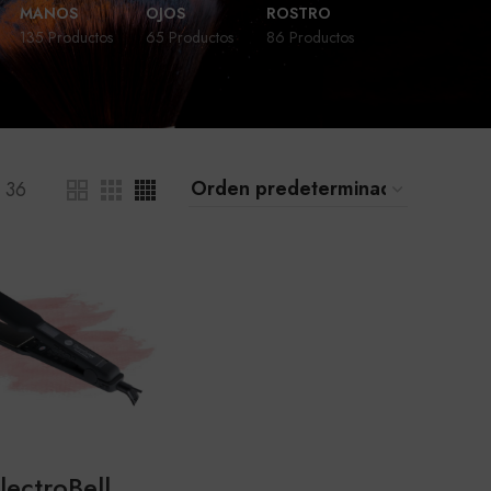
MANOS
OJOS
ROSTRO
135 Productos
65 Productos
86 Productos
36
lectroBell