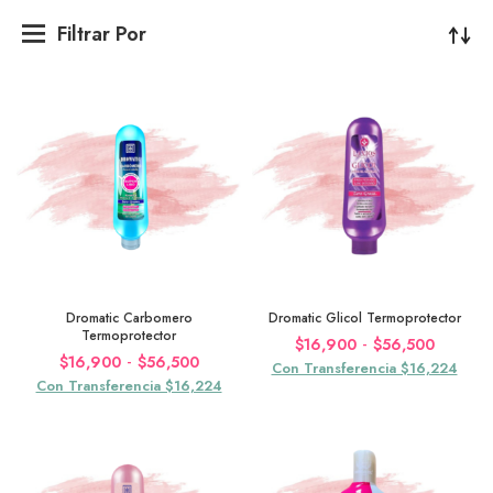
Filtrar Por
Dromatic Carbomero
Dromatic Glicol Termoprotector
Termoprotector
Rango
-
$
16,900
$
56,500
Rango
-
$
16,900
$
56,500
de
Con Transferencia $16,224
de
Con Transferencia $16,224
precios
precios:
desde
desde
$16,90
$16,900
hasta
hasta
$56,50