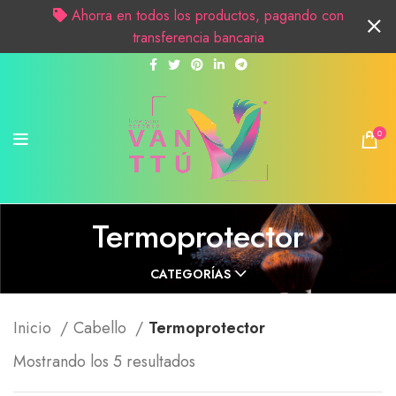
Ahorra en todos los productos, pagando con
transferencia bancaria
0
Termoprotector
CATEGORÍAS
Inicio
Cabello
Termoprotector
Mostrando los 5 resultados