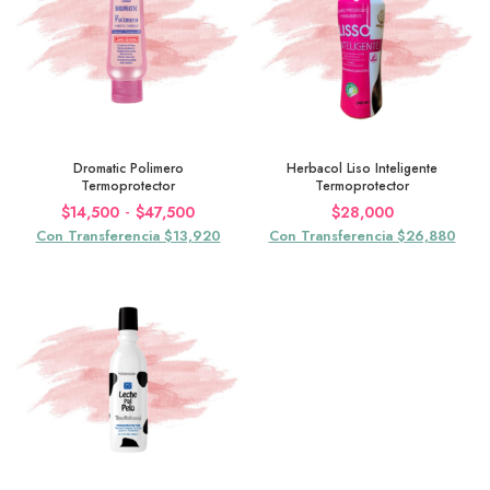
$56,500
Dromatic Polimero
Herbacol Liso Inteligente
Termoprotector
Termoprotector
Rango
-
$
14,500
$
47,500
$
28,000
de
Con Transferencia $13,920
Con Transferencia $26,880
precios:
desde
$14,500
hasta
$47,500