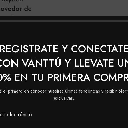
ovedor de
smaltes
$
11,500
-
Rango
$
42,000
de
nsferencia $11,040
REGISTRATE Y CONECTAT
precios:
desde
CON VANTTÚ Y LLEVATE U
$11,500
hasta
0% EN TU PRIMERA COMP
$42,000
é el primero en conocer nuestras últimas tendencias y recibir ofert
exclusivas.
eo electrónico