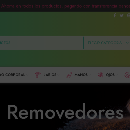
Ahorra en todos los productos, pagando con transferencia banca
ELEGIR CATEGORÍA
DO CORPORAL
LABIOS
MANOS
OJOS
Removedores