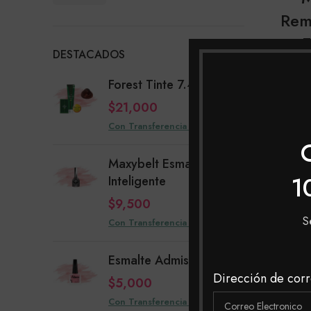
mínimo
máximo
Rem
E
DESTACADOS
Forest Tinte 7.4
$
21,000
Con Tra
Con Transferencia $20,160
Maxybelt Esmalte
1
Inteligente
$
9,500
S
Con Transferencia $9,120
Esmalte Admiss Cesar
Dirección de corr
$
5,000
Con Transferencia $4,800