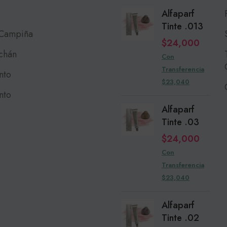
Alfaparf
Tinte .013
 Campiña
$
24,000
chán
Con
Transferencia
nto
$23,040
nto
Alfaparf
Tinte .03
$
24,000
Con
Transferencia
$23,040
Alfaparf
Tinte .02