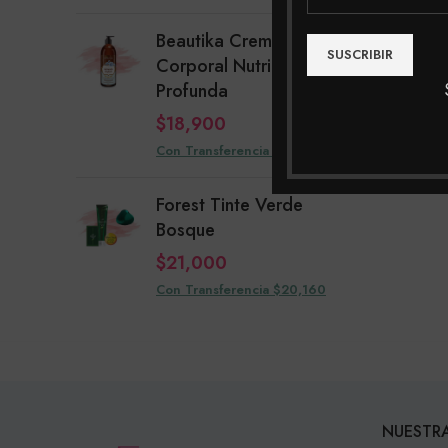
Beautika Crema
Corporal Nutrición
Profunda
$
18,900
Con Transferencia $18,144
Forest Tinte Verde
Bosque
$
21,000
Con Transferencia $20,160
NUESTRA