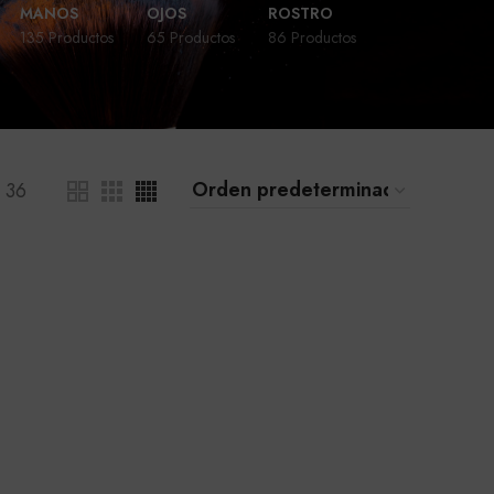
MANOS
OJOS
ROSTRO
135 Productos
65 Productos
86 Productos
36