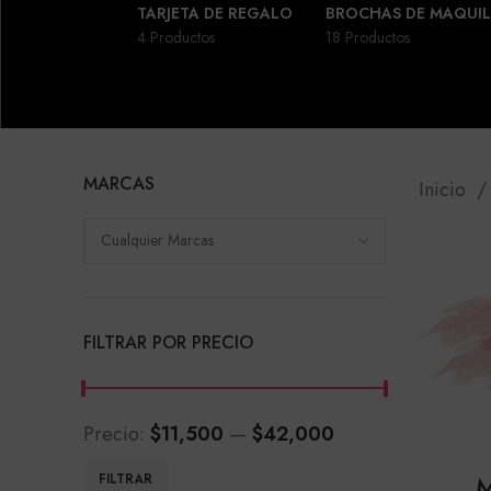
TARJETA DE REGALO
BROCHAS DE MAQUIL
4 Productos
18 Productos
MARCAS
Inicio
Cualquier Marcas
FILTRAR POR PRECIO
Precio:
$11,500
—
$42,000
Precio
Precio
M
FILTRAR