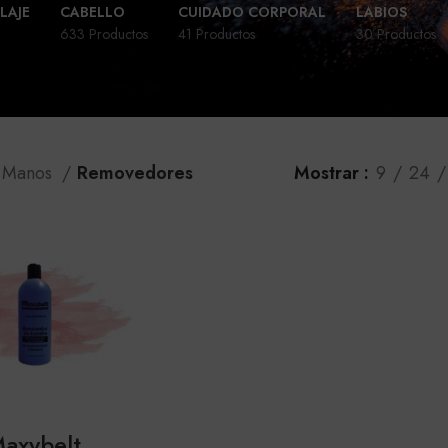
LAJE
CABELLO
CUIDADO CORPORAL
LABIOS
633 Productos
41 Productos
30 Productos
Manos
Removedores
Mostrar
9
24
axybelt