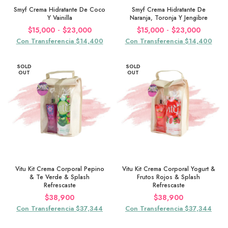
Smyf Crema Hidratante De Coco
Smyf Crema Hidratante De
Y Vainilla
Naranja, Toronja Y Jengibre
Rango
Rango
-
-
$
15,000
$
23,000
$
15,000
$
23,000
de
de
Con Transferencia $14,400
Con Transferencia $14,400
precios:
precios:
desde
desde
SOLD
SOLD
$15,000
$15,00
OUT
OUT
hasta
hasta
$23,000
$23,00
Vitu Kit Crema Corporal Pepino
Vitu Kit Crema Corporal Yogurt &
& Te Verde & Splash
Frutos Rojos & Splash
Refrescaste
Refrescaste
$
38,900
$
38,900
Con Transferencia $37,344
Con Transferencia $37,344