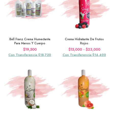
Bell Franz Crema Humectante
Crema Hidratante De Frutos
Para Manos Y Cuerpo
Rojos
Rango
-
$
19,500
$
15,000
$
23,000
de
Con Transferencia $18,720
Con Transferencia $14,400
precios:
desde
$15,00
hasta
$23,00