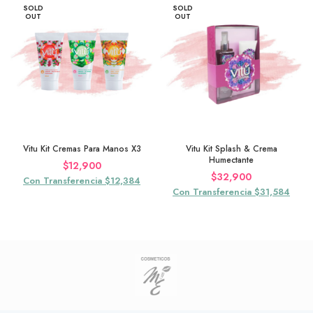
SOLD
SOLD
OUT
OUT
Vitu Kit Cremas Para Manos X3
Vitu Kit Splash & Crema
Humectante
$
12,900
$
32,900
Con Transferencia $12,384
Con Transferencia $31,584