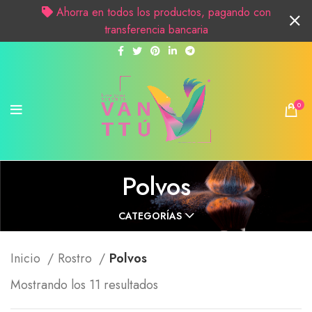
Ahorra en todos los productos, pagando con
transferencia bancaria
0
Polvos
CATEGORÍAS
Inicio
Rostro
Polvos
Mostrando los 11 resultados