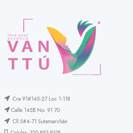
Cra 91#145-27 Loc 1-118
Calle 145B No. 91 70
Cll 5#4-71 Sutamarchán
Celular: 320 853 9318