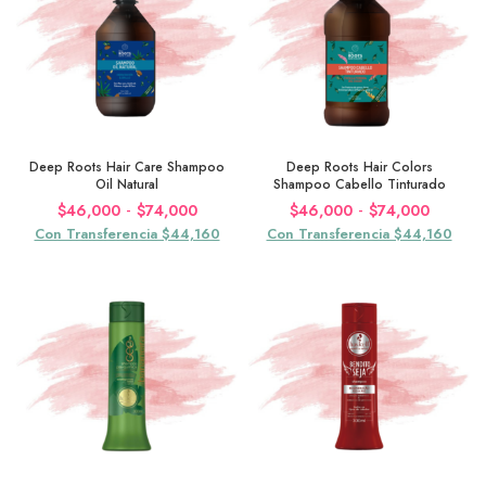
$74,000
$74,0
Deep Roots Hair Care Shampoo
Deep Roots Hair Colors
Oil Natural
Shampoo Cabello Tinturado
Rango
Rango
-
-
$
46,000
$
74,000
$
46,000
$
74,000
de
de
Con Transferencia $44,160
Con Transferencia $44,160
precios:
precios
desde
desde
$46,000
$46,0
hasta
hasta
$74,000
$74,0