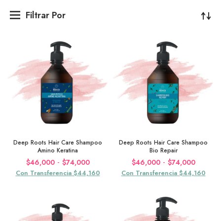
Filtrar Por
Deep Roots Hair Care Shampoo
Deep Roots Hair Care Shampoo
Amino Keratina
Bio Repair
Rango
Rango
-
-
$
46,000
$
74,000
$
46,000
$
74,000
de
de
Con Transferencia $44,160
Con Transferencia $44,160
precios:
precios
desde
desde
$46,000
$46,0
hasta
hasta