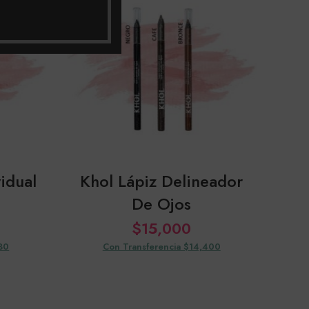
idual
Khol Lápiz Delineador
De Ojos
In
$
15,000
80
Con Transferencia $14,400