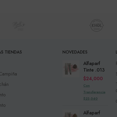
S TIENDAS
NOVEDADES
Alfaparf
Tinte .013
 Campiña
$
24,000
chán
Con
Transferencia
nto
$23,040
nto
Alfaparf