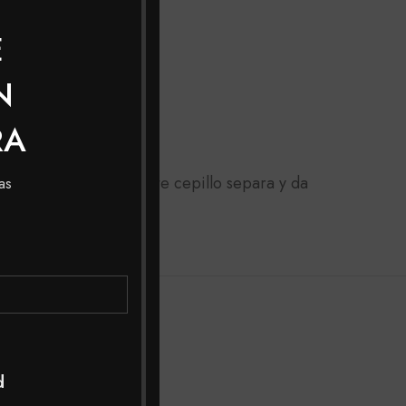
E
N
RA
n cerca al lagrimal; este cepillo separa y da
as
d
SOLD
SOL
OUT
OUT