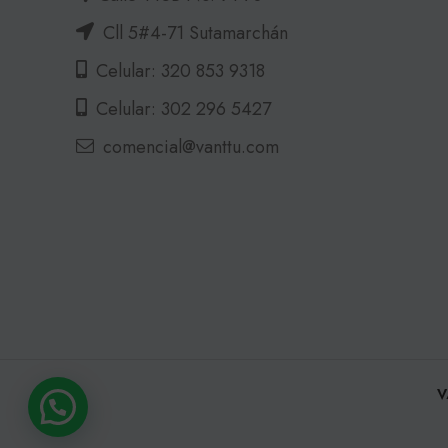
Cll 5#4-71 Sutamarchán
Celular: 320 853 9318
Celular: 302 296 5427
comencial@vanttu.com
V