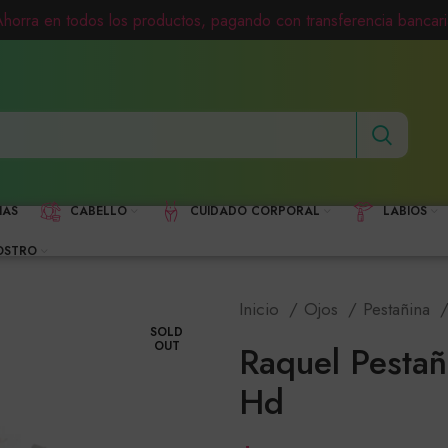
Ahorra en todos los productos, pagando con transferencia bancari
HAS
CABELLO
CUIDADO CORPORAL
LABIOS
OSTRO
Inicio
Ojos
Pestañina
SOLD
OUT
Raquel Pestañ
Hd