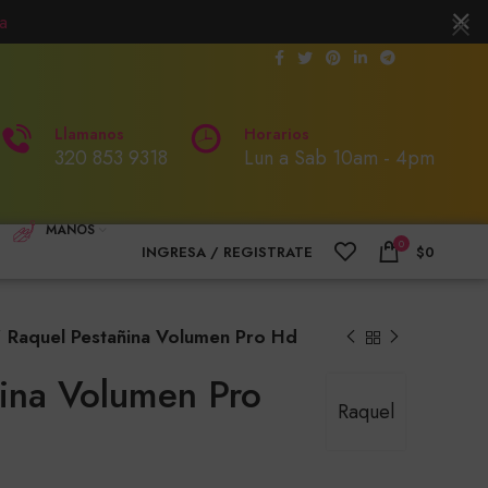
a
Llamanos
Horarios
320 853 9318
Lun a Sab 10am - 4pm
MANOS
0
INGRESA / REGISTRATE
$
0
Raquel Pestañina Volumen Pro Hd
ina Volumen Pro
Raquel