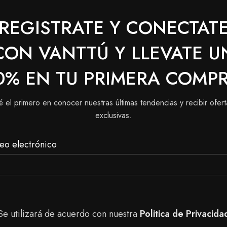
REGISTRATE Y CONECTAT
CON VANTTÚ Y LLEVATE U
0% EN TU PRIMERA COMP
oducto a todas las pestañas incluso a las que se encuentra
é el primero en conocer nuestras últimas tendencias y recibir ofert
exclusivas.
és de dar el volumen deseado.
eo electrónico
Se utilizará de acuerdo con nuestra
Politica de Privacida
SOLD
OUT