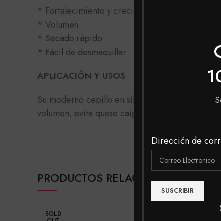
* Fortalecimiento y crecimiento
* Volumen
* Secado rápido
* Fácil de desmaquillar
1
APLICACIÓN Y USOS
Su moderno cepillo en silicona permite llevar pr
S
volumen, evita quese caigan las pestañas despu
Dirección de corr
PRODUCTOS RELACIONADOS
SOLD
SOLD
OUT
OUT