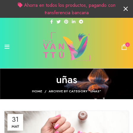
Ahorra en todos los productos, pagando con
transferencia bancaria
0
uñas
HOME
ARCHIVE BY CATEGORY "UÑAS"
31
MAY