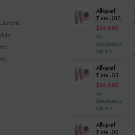
Alfaparf
Tinte .013
 Campiña
$
24,000
chán
Con
Transferencia
nto
$23,040
nto
Alfaparf
Tinte .03
$
24,000
Con
Transferencia
$23,040
Alfaparf
Tinte .02