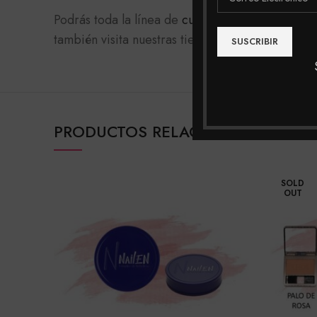
Podrás toda la línea de
cuidado facial
en nuestra
también visita nuestras tiendas físicas en Bogo
PRODUCTOS RELACIONADOS
SOLD
OUT