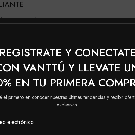
LIANTE
a temprana edad.
REGISTRATE Y CONECTAT
CON VANTTÚ Y LLEVATE U
s.
0% EN TU PRIMERA COMP
é el primero en conocer nuestras últimas tendencias y recibir ofert
exclusivas.
rostro una cantidad favorable, dando pequeños masajes de
eo electrónico
para no provocar una irritación.