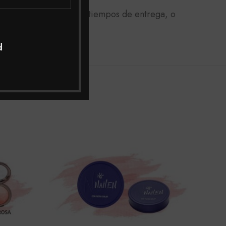
lombia con los mejores tiempos de entrega, o
d
SOL
OUT