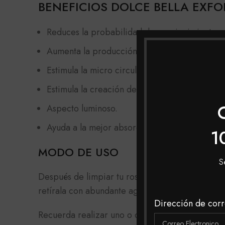
BENEFICIOS DOLCE BELLA EXFO
Reduces la probabilidad de envejecimiento 
Aumenta la producción de colágeno.
Estimula la micro circulación.
Estimula la creación de nuevas células.
Aspecto luminoso.
Ayuda a la mejor absorción de otros producto
1
MODO DE USO
S
Después de limpiar tu rostro, aplica sobre tu 
retírala con abundante agua.
Dirección de corr
Recuerda realizar uno o dos veces por semana, 