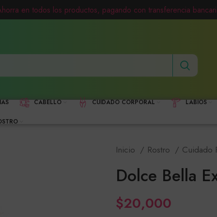
Ahorra en todos los productos, pagando con transferencia bancari
HAS
CABELLO
CUIDADO CORPORAL
LABIOS
OSTRO
Inicio
Rostro
Cuidado 
Dolce Bella Ex
$
20,000