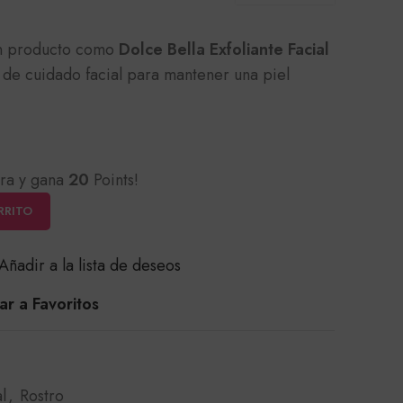
un producto como
Dolce Bella Exfoliante Facial
o de cuidado facial para mantener una piel
ra y gana
20
Points!
RRITO
Añadir a la lista de deseos
r a Favoritos
l
,
Rostro