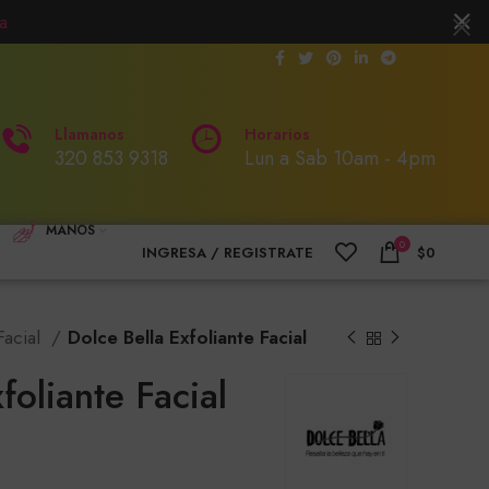
a
Llamanos
Horarios
320 853 9318
Lun a Sab 10am - 4pm
MANOS
0
INGRESA / REGISTRATE
$
0
Facial
Dolce Bella Exfoliante Facial
foliante Facial