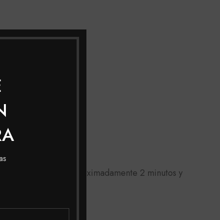
E
N
RA
as
 forma circular por aproximadamente 2 minutos y