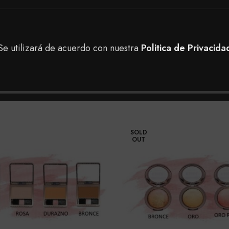
 tienda, puedes realizar tu pedido a domicilio a toda Co
tá y Boyacá Sutamarchan para tener una mejor asesoría.
Se utilizará de acuerdo con nuestra
Politica de Privacida
SOLD
OUT