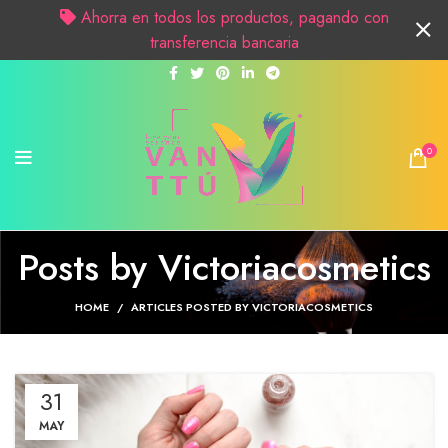
Ahorra en todos los productos, pagando con
transferencia bancaria
0
Posts by
Victoriacosmetics
HOME
ARTICLES POSTED BY VICTORIACOSMETICS
31
MAY