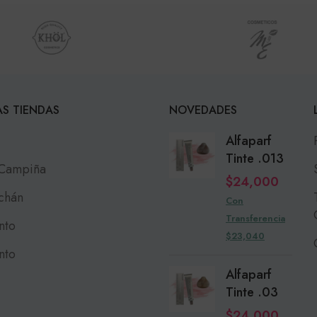
S TIENDAS
NOVEDADES
Alfaparf
Tinte .013
 Campiña
$
24,000
chán
Con
Transferencia
nto
$23,040
nto
Alfaparf
Tinte .03
$
24,000