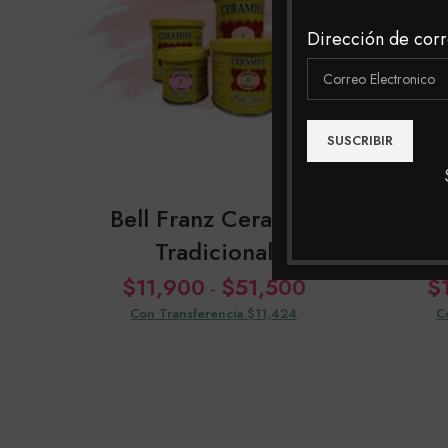
Dirección de corr
Bell Franz Ceramiel
Tradicional
Dep
Rango
$
11,900
$
51,500
$
-
de
Con Transferencia $11,424
C
precios:
desde
$11,900
hasta
$51,500