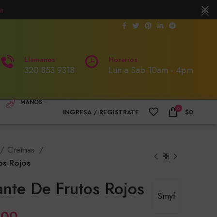
a
Llamanos
Horarios
320 853 9318
Lun a Sab 10am - 4pm
MANOS
0
INGRESA / REGISTRATE
$
0
Cremas
os Rojos
nte De Frutos Rojos
Smyf
Rango
000