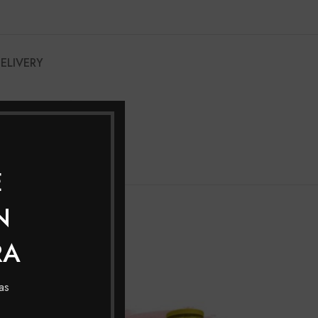
DELIVERY
Smyf
0ML, 500 Ml
E
N
RA
as