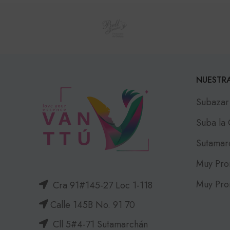
NUESTRA
Subazar
Suba la
Sutamar
Muy Pro
Muy Pro
Cra 91#145-27 Loc 1-118
Calle 145B No. 91 70
Cll 5#4-71 Sutamarchán