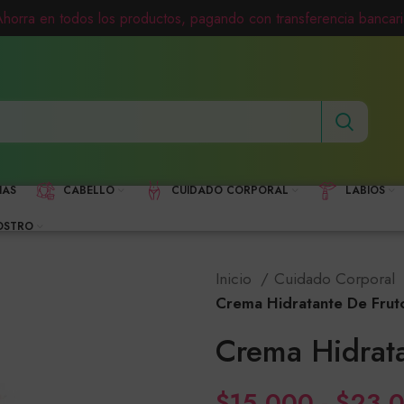
Ahorra en todos los productos, pagando con transferencia bancari
HAS
CABELLO
CUIDADO CORPORAL
LABIOS
OSTRO
Inicio
Cuidado Corporal
Crema Hidratante De Frut
Crema Hidrata
$
15,000
-
$
23,