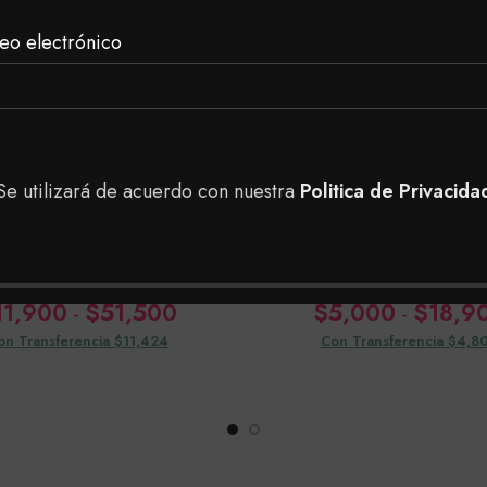
eo electrónico
Se utilizará de acuerdo con nuestra
Politica de Privacida
Bell Franz Cera
Bell Franz Aceit
ilatoria Azuleno
Almendras
Rango
11,900
$
51,500
$
5,000
$
18,9
-
-
de
on Transferencia $11,424
Con Transferencia $4,8
precios:
desde
$11,900
hasta
$51,500