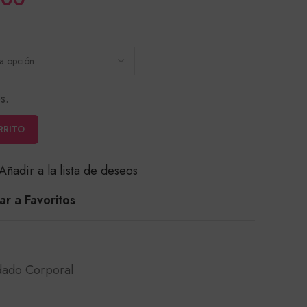
de
precios:
desde
$15,000
s.
hasta
$23,000
RRITO
Añadir a la lista de deseos
r a Favoritos
dado Corporal