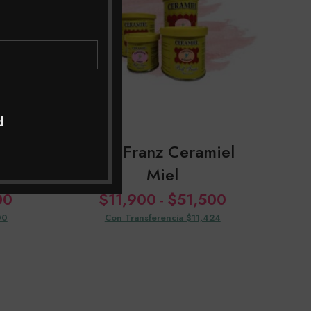
d
e De
Bell Franz Ceramiel
Miel
Rango
Rango
00
$
11,900
$
51,500
-
de
de
00
Con Transferencia $11,424
precios:
precios:
desde
desde
$5,000
$11,900
hasta
hasta
$18,900
$51,500