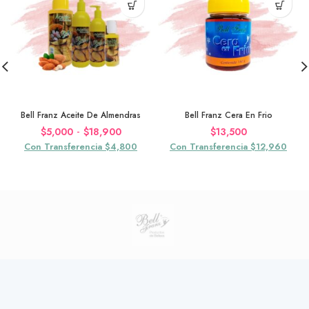
Bell Franz Aceite De Almendras
Bell Franz Cera En Frio
Rango
-
$
5,000
$
18,900
$
13,500
de
Con Transferencia $4,800
Con Transferencia $12,960
precios:
desde
$5,000
hasta
$18,900