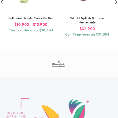
Bell Franz Aceite Mano De Res
Vitu Kit Splash & Crema
Humectante
Rango
-
$
10,900
$
15,900
$
32,900
de
Con Transferencia $10,464
Con Transferencia $31,584
precios:
desde
$10,900
hasta
$15,900