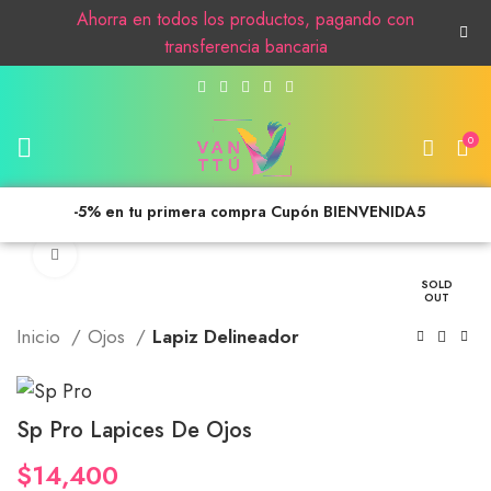
Ahorra en todos los productos, pagando con
transferencia bancaria
0
-5% en tu primera compra Cupón BIENVENIDA5
Click to enlarge
SOLD
OUT
Inicio
Ojos
Lapiz Delineador
Sp Pro Lapices De Ojos
$
14,400