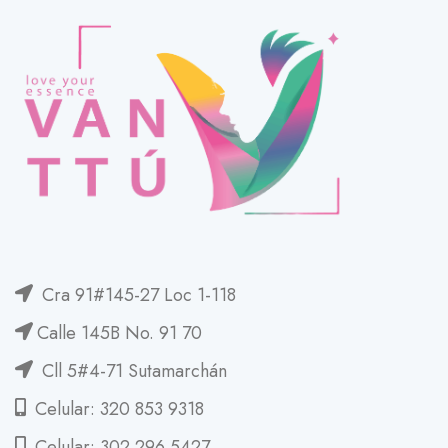
Cra 91#145-27 Loc 1-118
Calle 145B No. 91 70
Cll 5#4-71 Sutamarchán
Celular: 320 853 9318
Celular: 302 296 5427