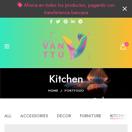
Ahorra en todos los productos, pagando con
transferencia bancaria
0
Kitchen
HOME
PORTFOLIO
ALL
ACCESSORIES
DECOR
FURNITURE
KITCHEN