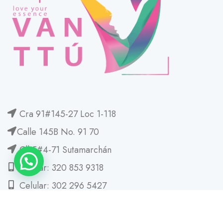
Cra 91#145-27 Loc 1-118
Calle 145B No. 91 70
Cll 5#4-71 Sutamarchán
Celular: 320 853 9318
Celular: 302 296 5427
comencial@vanttu.com