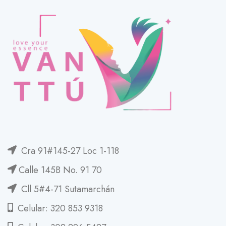
Cra 91#145-27 Loc 1-118
Calle 145B No. 91 70
Cll 5#4-71 Sutamarchán
Celular: 320 853 9318