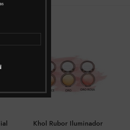
as
SOLD
SOL
OUT
OUT
d
ial
Khol Rubor Iluminador
Kh