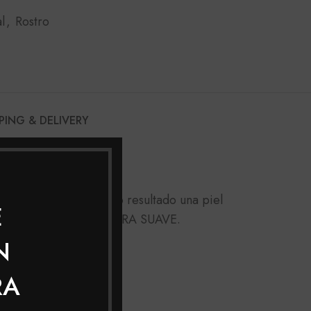
l
,
Rostro
PING & DELIVERY
DO
 rostro, lo que da como resultado una piel
E
y Deja la piel con TEXTURA SUAVE.
N
RA