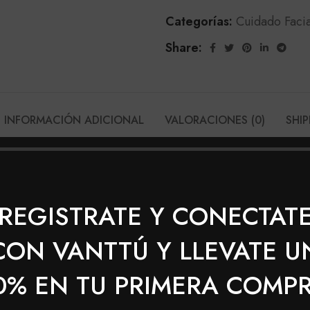
Categorías:
Cuidado Facia
Share:
INFORMACIÓN ADICIONAL
VALORACIONES (0)
SHIP
OLCE BELLA JABON FACIL CARBON ACTIVA
s impurezas y el exceso de grasa controlando el brillo del
REGISTRATE Y CONECTAT
 y profunda las IMPUREZAS de la piel. Limpia los POROS 
CON VANTTÚ Y LLEVATE U
0% EN TU PRIMERA COMP