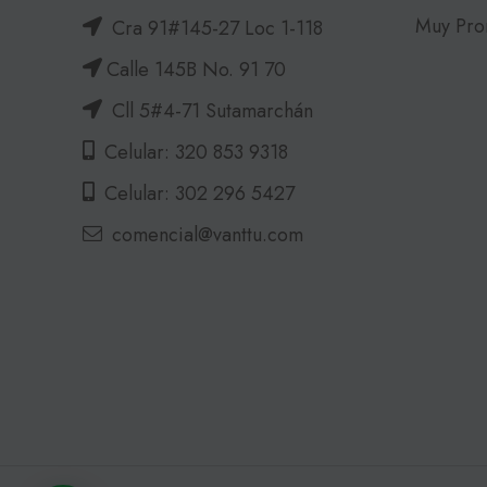
Muy Pro
Cra 91#145-27 Loc 1-118
Calle 145B No. 91 70
Cll 5#4-71 Sutamarchán
Celular: 320 853 9318
Celular: 302 296 5427
comencial@vanttu.com