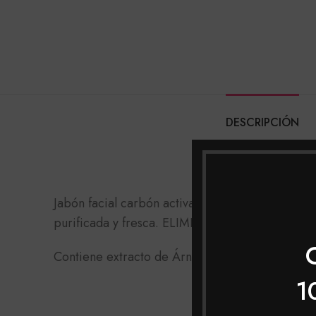
DESCRIPCIÓN
D
Jabón facial carbón activado ayuda a eliminar la
purificada y fresca. ELIMINA de forma natural
Contiene extracto de Árnica Montana
1