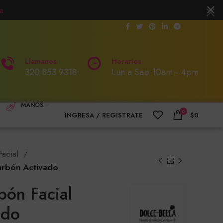
a
Llamanos
Horarios
320 853 9318
Lun a Sab 10am - 4pm
MANOS
0
INGRESA / REGISTRATE
$
0
Facial
Carbón Activado
bón Facial
ado