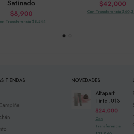
Satinado
$
42,000
$
8,900
Con Transferencia $40,
on Transferencia $8,544
S TIENDAS
NOVEDADES
Alfaparf
Tinte .013
 Campiña
$
24,000
chán
Con
Transferencia
nto
$23,040