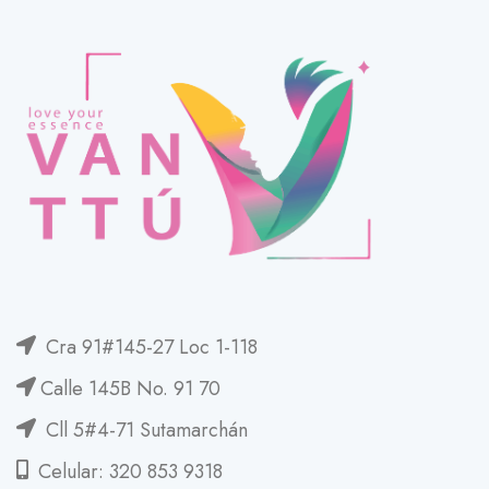
Cra 91#145-27 Loc 1-118
Calle 145B No. 91 70
Cll 5#4-71 Sutamarchán
Celular: 320 853 9318