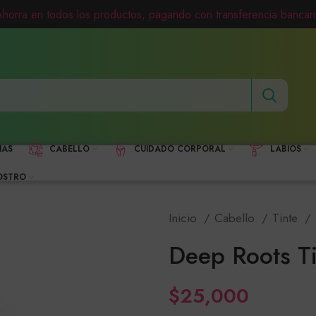
Ahorra en todos los productos, pagando con transferencia bancari
HAS
CABELLO
CUIDADO CORPORAL
LABIOS
OSTRO
Inicio
Cabello
Tinte
Deep Roots Ti
$
25,000