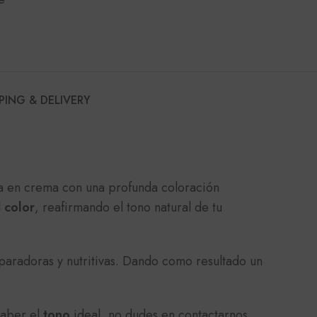
PING & DELIVERY
ma en crema con una profunda coloración
l
color
, reafirmando el tono natural de tu
paradoras y nutritivas. Dando como resultado un
saber el
tono
ideal, no dudes en contactarnos.