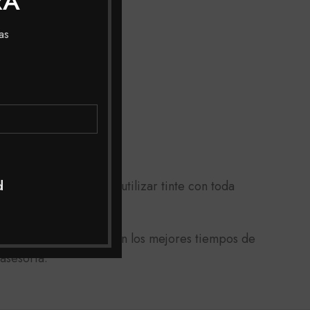
RA
as
rojecimiento) puedes utilizar tinte con toda
d
lio a toda Colombia con los mejores tiempos de
asesoría.