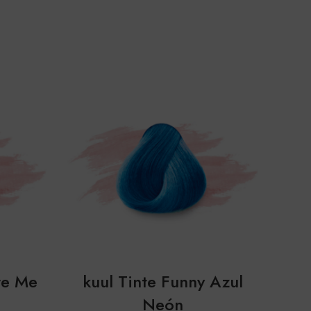
SOL
OUT
re Me
kuul Tinte Funny Azul
ku
Neón