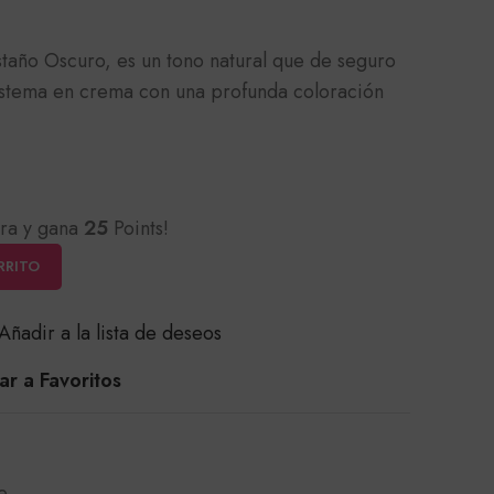
taño Oscuro, es un tono natural que de seguro
istema en crema con una profunda coloración
ra y gana
25
Points!
RRITO
Añadir a la lista de deseos
r a Favoritos
e