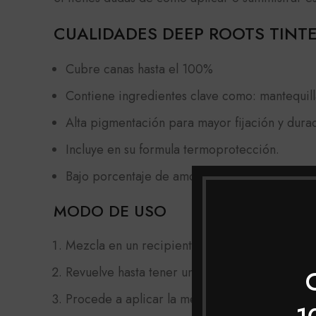
CUALIDADES DEEP ROOTS TINT
Cubre canas hasta el 100%
Contiene ingredientes clave como: mantequill
Alta pigmentación para mayor fijación y durac
Incluye en su formula termoprotección.
Bajo porcentaje de amoniaco.
MODO DE USO
Mezcla en un recipiente no metálico, el tinte
Revuelve hasta tener una mezcla homogénea.
Procede a aplicar la mezcla con una brocha li