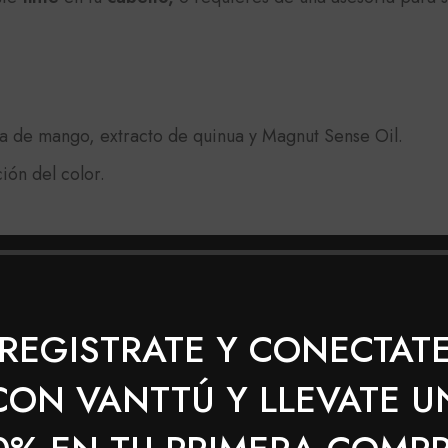
E
a de mango, extracto de quinua y Magnut Sense Oil.
ión del color.
REGISTRATE Y CONECTAT
 con la crema reveladora (10, 20, 30, 40), según el tono 
CON VANTTÚ Y LLEVATE U
mpia sobre todo tu cabello, con la técnica que te haya ac