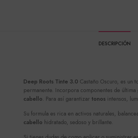
DESCRIPCIÓN
Deep Roots Tinte 3.0
Castaño Oscuro, es un t
permanente. Incorpora componentes de última g
cabello
. Para así garantizar
tonos
intensos, lum
Su formula es rica en activos naturales, balan
cabello
hidratado, sedoso y brillante.
Si tienes dudas de como aplicar o suministrar e