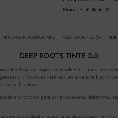
Share:
INFORMACIÓN ADICIONAL
VALORACIONES (0)
SHIP
DEEP ROOTS TINTE 3.0
ono natural que de seguro de queda bien. Tiene un siste
eneración, los cuales permiten una excelente fijación de
inosos y duraderos.
ceada de aminoácidos para dar propiedades hidratantes, re
ste
tinte
en tu
cabello,
o requieres de una asesoría para 