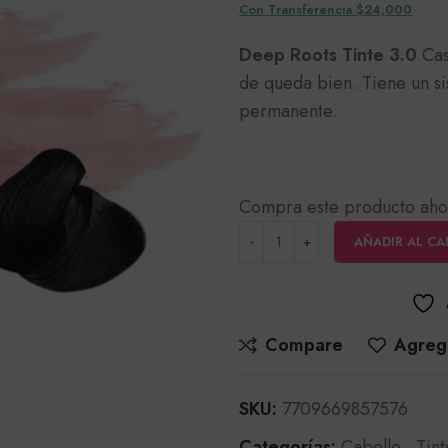
Con Transferencia $24,000
Deep Roots Tinte 3.0
Cas
de queda bien. Tiene un s
permanente.
Compra este producto aho
AÑADIR AL CA
Compare
Agrega
SKU:
7709669857576
Categorías:
Cabello
,
Tint