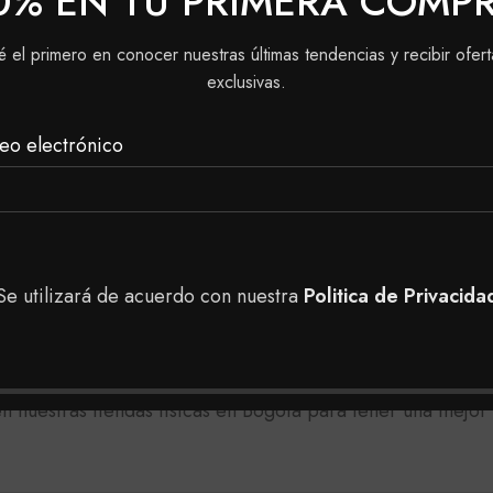
0% EN TU PRIMERA COMP
 según lo requiera tu cabello.
é el primero en conocer nuestras últimas tendencias y recibir ofert
eferiblemente para cabello tinturado.
exclusivas.
eo electrónico
l codo:
a gota de crema Reveladora.
 horas.
ninguna reacción desfavorable (irritación, hinchazón, ó en
Se utilizará de acuerdo con nuestra
Politica de Privacida
as en nuestra tienda, puedes realizar tu pedido a domici
 nuestras tiendas físicas en Bogotá para tener una mejor 