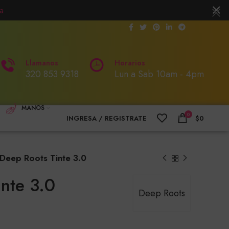
a
Llamanos
Horarios
320 853 9318
Lun a Sab 10am - 4pm
MANOS
0
INGRESA / REGISTRATE
$
0
Deep Roots Tinte 3.0
nte 3.0
Deep Roots