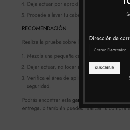
1
Deja actuar por aproximadamente 45 minutos,
S
Procede a lavar tu cabello con un shampoo pr
RECOMENDACIÓN
Dirección de corr
Realiza la prueba sobre la parte del pliegue de
Mezcla una pequeña cantidad de tinte con un
Dejar actuar, no tocar ni mojar la zona por 24
Verifica el área de aplicación. Si no aparece 
seguridad.
Podrás encontrar esta
gama de tintes
y muchas m
entrega, o también puedes realizar tu compra en