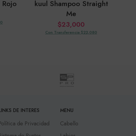
s Rojo
kuul Shampoo Straight
ku
Me
20
$
23,000
Con Transferencia $22,080
LINKS DE INTERES
MENU
Política de Privacidad
Cabello
Sistema de Puntos
Labios