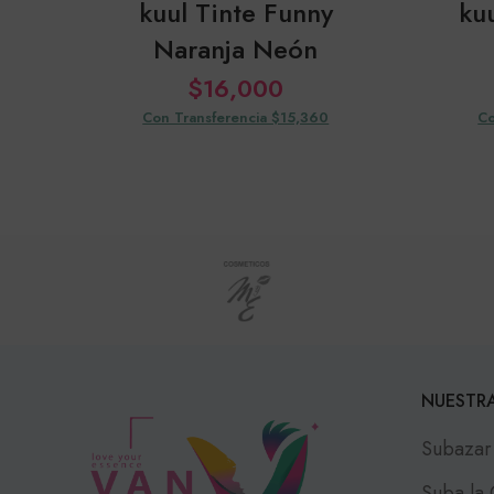
kuul Tinte Funny
ku
Naranja Neón
$
16,000
Con Transferencia $15,360
Co
NUESTRA
Subazar
Suba la