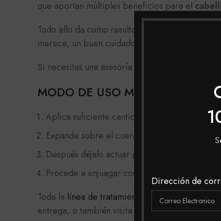
que aportan múltiples beneficios para el
cabel
Todo ello da como resultado, protección en el
c
merece, un buen cuidado para un resultado incr
Si necesitas una asesoría o tienes dudas sobre 
MODO DE USO MAXYBELT MASC
1
Aplica suficiente cantidad de la mascarilla ca
Expande sobre el cuero cabelludo hasta las p
S
Después déjalo actuar por 20 minutos.
Procede a enjuagar con abundante agua o si d
Dirección de corr
Toda la
línea de tratamientos
la podrás encontra
entrega, o también visita nuestras tiendas físi