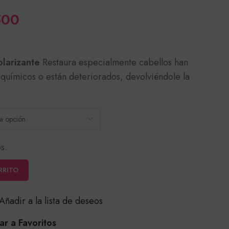
Rango
500
de
precios:
larizante
Restaura especialmente cabellos han
desde
químicos o están deteriorados, devolviéndole la
$30,000
hasta
$41,500
s.
RRITO
Añadir a la lista de deseos
r a Favoritos