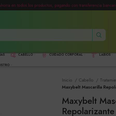
Ahorra en todos los productos, pagando con transferencia bancari
HAS
CABELLO
CUIDADO CORPORAL
LABIOS
OSTRO
Inicio
Cabello
Tratami
Maxybelt Mascarilla Repol
Maxybelt Masc
Repolarizante