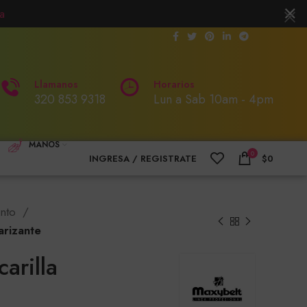
a
Llamanos
Horarios
320 853 9318
Lun a Sab 10am - 4pm
MANOS
0
INGRESA / REGISTRATE
$
0
ento
arizante
arilla