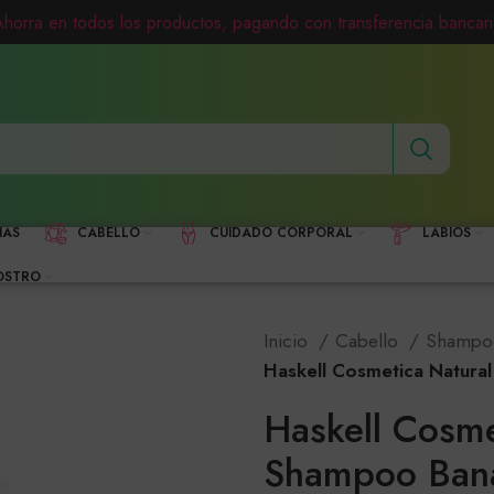
Ahorra en todos los productos, pagando con transferencia bancari
HAS
CABELLO
CUIDADO CORPORAL
LABIOS
OSTRO
Inicio
Cabello
Shamp
Haskell Cosmetica Natura
Haskell Cosme
Shampoo Bana