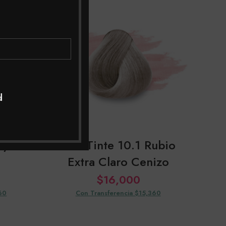
d
ny
kuul Tinte 10.1 Rubio
Extra Claro Cenizo
$
16,000
60
Con Transferencia $15,360