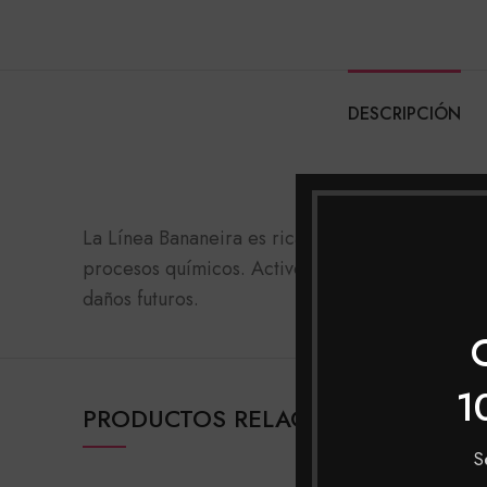
DESCRIPCIÓN
HASKELL CO
La Línea Bananeira es rica en aceites que tienen
procesos químicos. Activo: LUNAMATRIX SYSTEM®
daños futuros.
1
PRODUCTOS RELACIONADOS
S