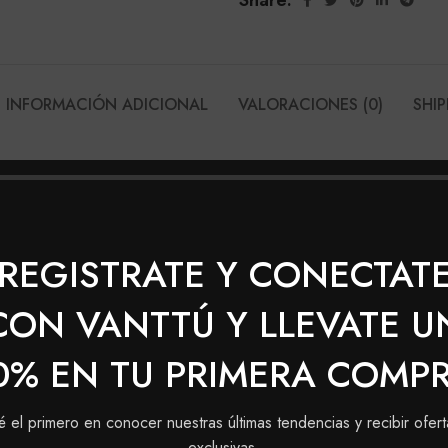
Share:
INFORMACIÓN ADICIONAL
VALORACIONES (0)
SHIP
SMETICA NATURAL SHAMPOO BANANEIRA 
 un alto valor nutritivo. Esta línea exclusiva de Haskell d
: es un sistema en gel que repara los daños causados p
REGISTRATE Y CONECTAT
CON VANTTÚ Y LLEVATE U
0% EN TU PRIMERA COMP
é el primero en conocer nuestras últimas tendencias y recibir ofert
exclusivas.