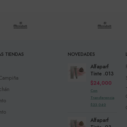
S TIENDAS
NOVEDADES
Alfaparf
Tinte .013
 Campiña
$
24,000
chán
Con
Transferencia
nto
$23,040
nto
Alfaparf