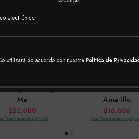
SOLD
OUT
eo electrónico
Se utilizará de acuerdo con nuestra
Politica de Privacida
 Shampoo Straight
kuul Tinte Fun
Me
Amarillo
$
23,000
$
16,000
n Transferencia $22,080
Con Transferencia $15,3