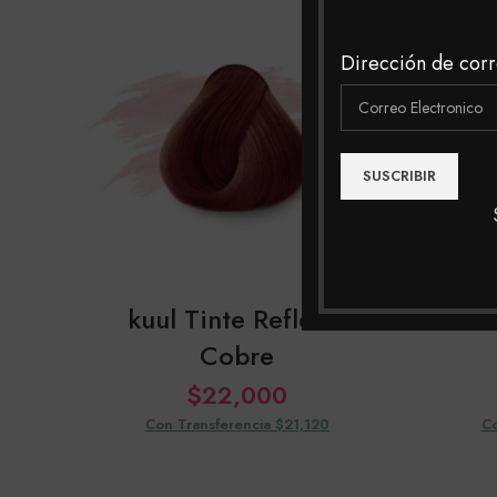
Dirección de corr
kuul Tinte Reflects
kuul
Cobre
$
22,000
Con Transferencia $21,120
Co