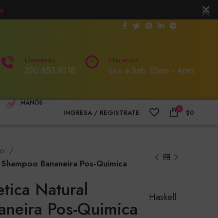
a
Llamanos
Horarios
320 853 9318
Lun a Sab 10am - 4pm
MANOS
0
INGRESA / REGISTRATE
$
0
oo
l Shampoo Bananeira Pos-Quimica
tica Natural
Haskell
neira Pos-Quimica