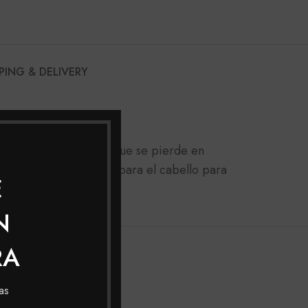
PING & DELIVERY
POS-QUIMICA
evuelve la masa capilar que se pierde en
or las químicas y prepara el cabello para
E
N
RA
as