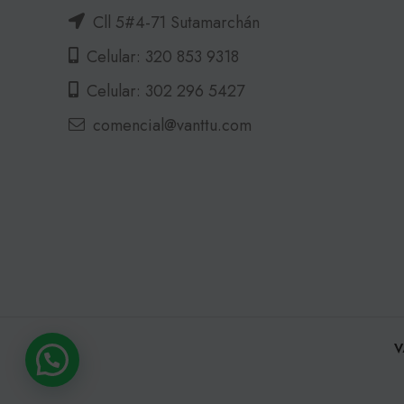
Cll 5#4-71 Sutamarchán
Celular: 320 853 9318
Celular: 302 296 5427
comencial@vanttu.com
V