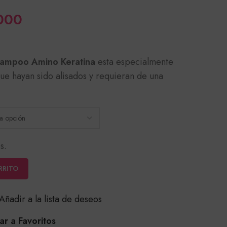
Rango
000
de
precios:
hampoo Amino Keratina
esta especialmente
desde
ue hayan sido alisados y requieran de una
$46,000
hasta
$74,000
s.
RRITO
Añadir a la lista de deseos
r a Favoritos