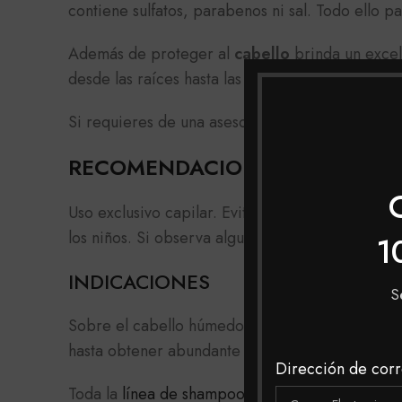
contiene sulfatos, parabenos ni sal. Todo ello p
Además de proteger al
cabello
brinda un excel
desde las raíces hasta las puntas. Es ideal para
Si requieres de una asesoría o consulta sobre e
RECOMENDACIONES
Uso exclusivo capilar. Evitar el contacto con lo
los niños. Si observa alguna reacción desfavor
1
INDICACIONES
S
Sobre el cabello húmedo aplica uniformemente
hasta obtener abundante espuma, deja actuar po
Dirección de corr
Toda la
línea de shampoo
la podrás encontrar e