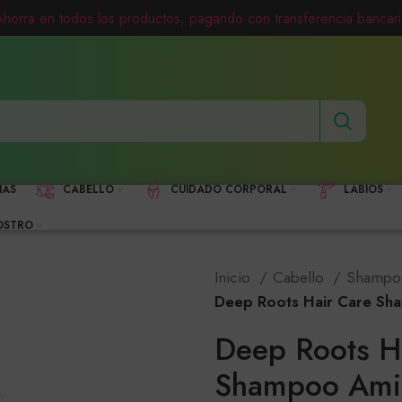
Ahorra en todos los productos, pagando con transferencia bancari
HAS
CABELLO
CUIDADO CORPORAL
LABIOS
OSTRO
Inicio
Cabello
Shamp
Deep Roots Hair Care Sh
Deep Roots H
Shampoo Amin