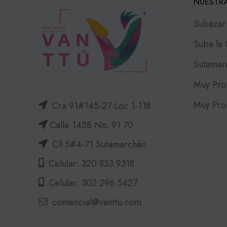
NUESTRA
Subazar
Suba la
Sutamar
Muy Pro
Muy Pro
Cra 91#145-27 Loc 1-118
Calle 145B No. 91 70
Cll 5#4-71 Sutamarchán
Celular: 320 853 9318
Celular: 302 296 5427
comencial@vanttu.com