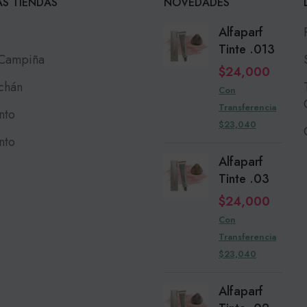
S TIENDAS
NOVEDADES
Alfaparf
Tinte .013
 Campiña
$
24,000
chán
Con
Transferencia
nto
$23,040
nto
Alfaparf
Tinte .03
$
24,000
Con
Transferencia
$23,040
Alfaparf