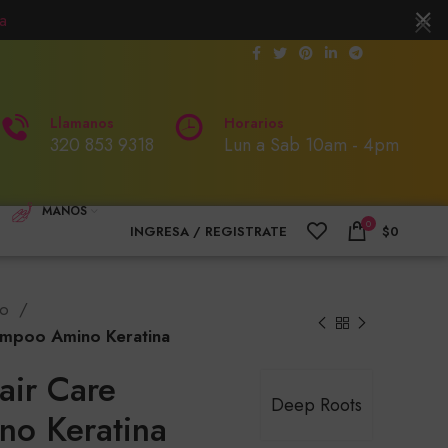
a
Llamanos
Horarios
320 853 9318
Lun a Sab 10am - 4pm
MANOS
0
INGRESA / REGISTRATE
$
0
oo
ampoo Amino Keratina
air Care
Deep Roots
o Keratina