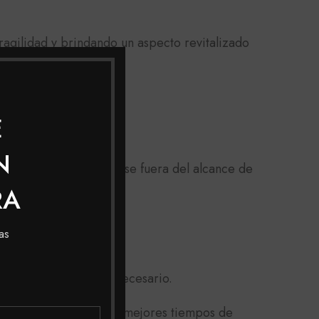
agilidad y brindando un aspecto revitalizado
uímicamente.
ctarnos.
E
N
bundante agua. Manténgase fuera del alcance de
ico.
RA
as
 agua, repite de ser necesario.
 toda Colombia con los mejores tiempos de