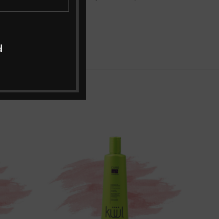
esoría.
d