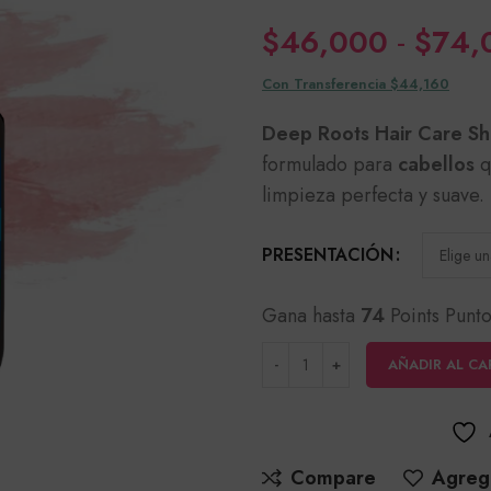
$
46,000
-
$
74,
Con Transferencia $44,160
Deep Roots Hair Care S
formulado para
cabellos
q
limpieza perfecta y suave.
PRESENTACIÓN
Gana hasta
74
Points Punto
AÑADIR AL CA
Compare
Agrega