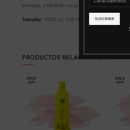
entrega, o también visita nuestras tiendas físi
Tamaño:
1000 ml, 240 ml, 500 ml, 30ml.
PRODUCTOS RELACIONADOS
SOLD
SOLD
OUT
OUT