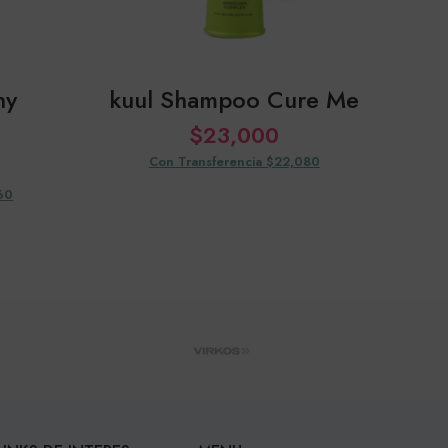
ny
kuul Shampoo Cure Me
ku
$
23,000
Con Transferencia $22,080
60