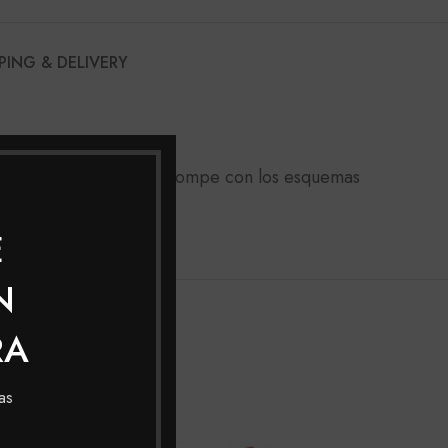
PING & DELIVERY
s. Su novedoso empaque rompe con los esquemas
E
N
RA
as
SOLD
SOL
OUT
OUT