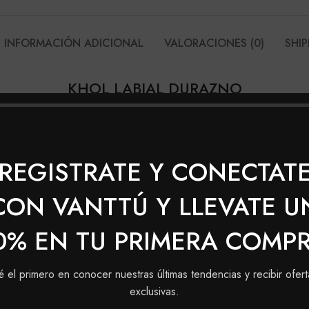
INFORMACIÓN ADICIONAL
VALORACIONES (0)
SHIP
KHOL LABIAL DURAZNO
tes que cautivarán y darán más personalidad a los labio
REGISTRATE Y CONECTAT
CON VANTTÚ Y LLEVATE U
0% EN TU PRIMERA COMP
é el primero en conocer nuestras últimas tendencias y recibir ofert
SOLD
exclusivas.
OUT