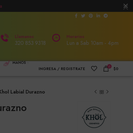
a
Llamanos
Horarios
320 853 9318
Lun a Sab 10am - 4pm
MANOS
0
INGRESA / REGISTRATE
$
0
Khol Labial Durazno
urazno