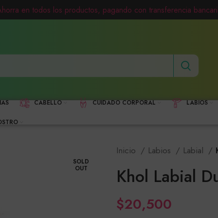
Ahorra en todos los productos, pagando con transferencia bancari
HAS
CABELLO
CUIDADO CORPORAL
LABIOS
OSTRO
Inicio
Labios
Labial
SOLD
OUT
Khol Labial D
$
20,500