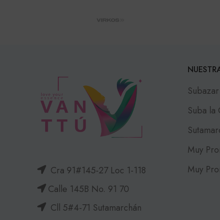
NUESTRA
Subazar
Suba la
Sutamar
Muy Pro
Muy Pro
Cra 91#145-27 Loc 1-118
Calle 145B No. 91 70
Cll 5#4-71 Sutamarchán