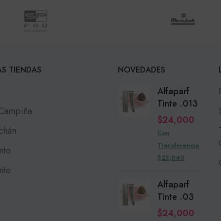
S TIENDAS
NOVEDADES
Alfaparf
Tinte .013
 Campiña
$
24,000
chán
Con
Transferencia
nto
$23,040
nto
Alfaparf
Tinte .03
$
24,000