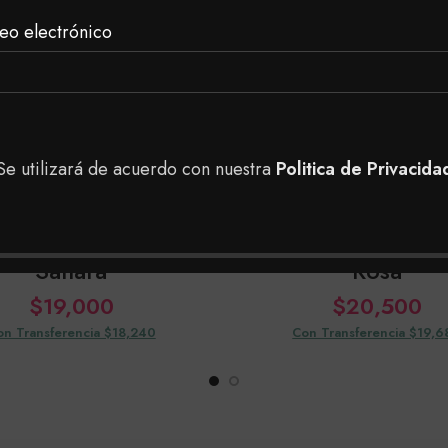
eo electrónico
Se utilizará de acuerdo con nuestra
Politica de Privacida
hol Labial Mate
Khol Labial Palo
Sahara
Rosa
$
19,000
$
20,500
on Transferencia $18,240
Con Transferencia $19,6