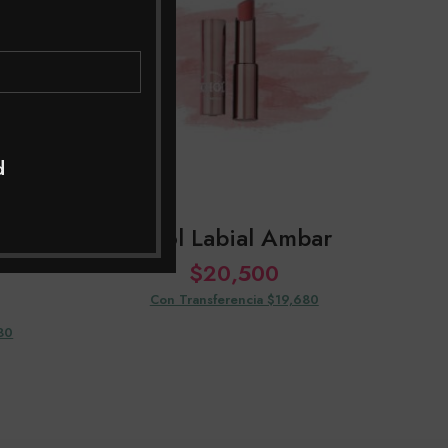
d
 De
Khol Labial Ambar
$
20,500
Con Transferencia $19,680
80