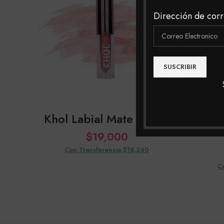
Dirección de corr
Khol Labial Mate Indalo
K
$
19,000
Con Transferencia $18,240
C