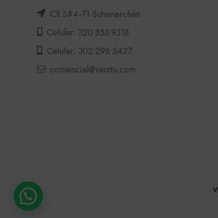
Cll 5#4-71 Sutamarchán
Celular: 320 853 9318
Celular: 302 296 5427
comencial@vanttu.com
V