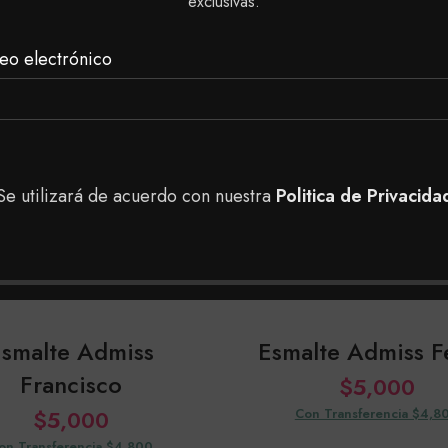
exclusivas.
eo electrónico
Se utilizará de acuerdo con nuestra
Politica de Privacida
Esmalte Admiss
Esmalte Admiss F
Francisco
$
5,000
$
5,000
Con Transferencia $4,8
on Transferencia $4,800