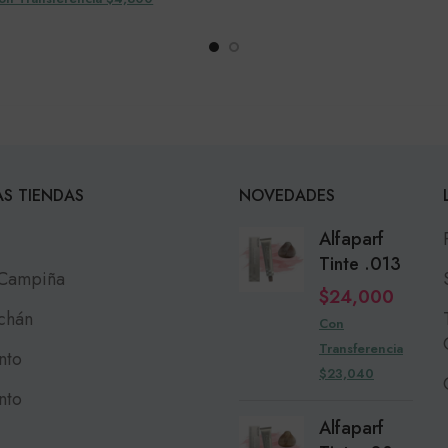
S TIENDAS
NOVEDADES
Alfaparf
Tinte .013
 Campiña
$
24,000
chán
Con
Transferencia
nto
$23,040
nto
Alfaparf