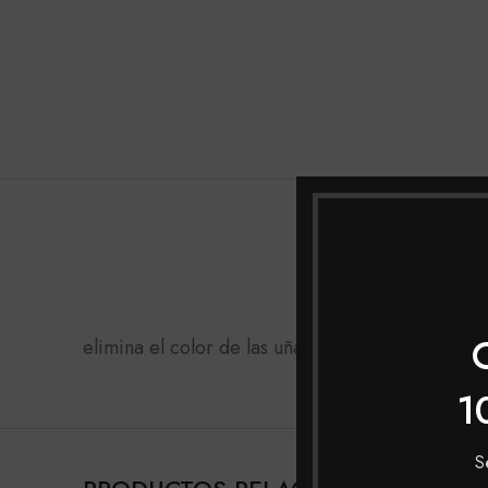
DESCRIPCIÓN
elimina el color de las uñas, dejándolas suaves, 
1
S