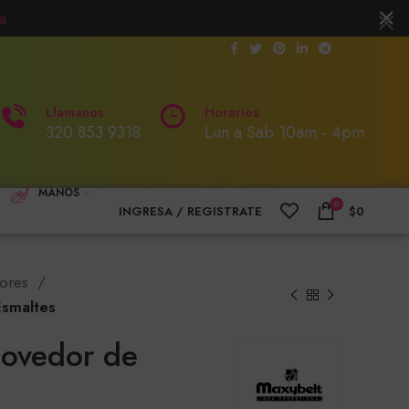
a
Llamanos
Horarios
320 853 9318
Lun a Sab 10am - 4pm
MANOS
0
INGRESA / REGISTRATE
$
0
ores
smaltes
ovedor de