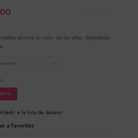
Rango
000
de
precios:
ltes elimina el color de las uñas, dejándolas
desde
s.
$11,500
hasta
$42,000
s.
RRITO
Añadir a la lista de deseos
r a Favoritos