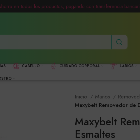
Ahorra en todos los productos, pagando con transferencia bancari
HAS
CABELLO
CUIDADO CORPORAL
LABIOS
OSTRO
Inicio
Manos
Removed
Maxybelt Removedor de E
Maxybelt Rem
Esmaltes