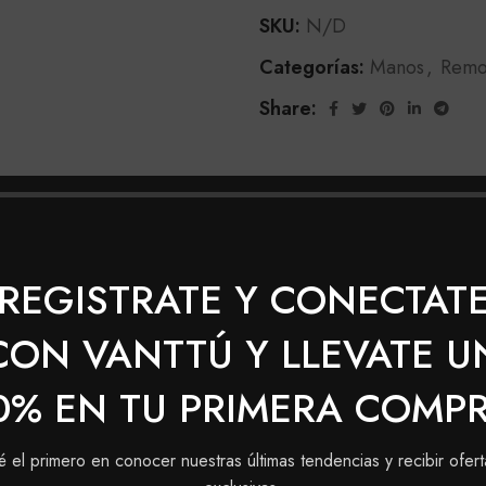
SKU:
N/D
Categorías:
Manos
,
Remo
Share:
INFORMACIÓN ADICIONAL
VALORACIONES (0)
SHIP
REGISTRATE Y CONECTAT
Maxybelt Removedor de Esmaltes
CON VANTTÚ Y LLEVATE U
limpias y protegidas.
0% EN TU PRIMERA COMP
é el primero en conocer nuestras últimas tendencias y recibir ofert