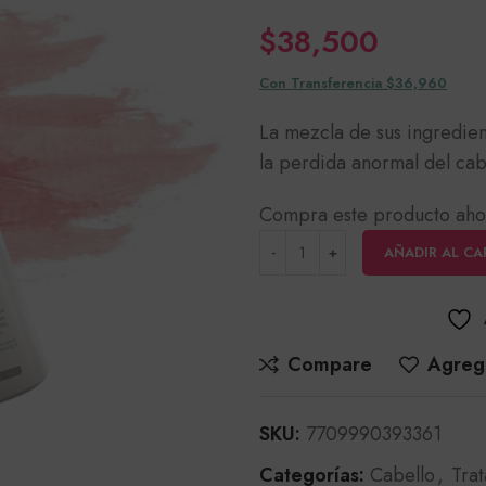
$
38,500
Con Transferencia $36,960
La mezcla de sus ingredient
la perdida anormal del cab
Compra este producto aho
AÑADIR AL CA
Compare
Agrega
SKU:
7709990393361
Categorías:
Cabello
,
Tra