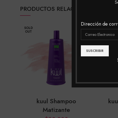
S
PRODUCTOS RELACIONADOS
Dirección de corr
SOLD
OUT
kuul Shampoo
kuu
Matizante