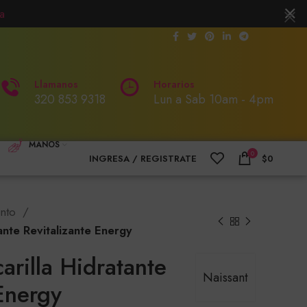
a
Llamanos
Horarios
320 853 9318
Lun a Sab 10am - 4pm
MANOS
0
INGRESA / REGISTRATE
$
0
ento
ante Revitalizante Energy
arilla Hidratante
Naissant
 Energy