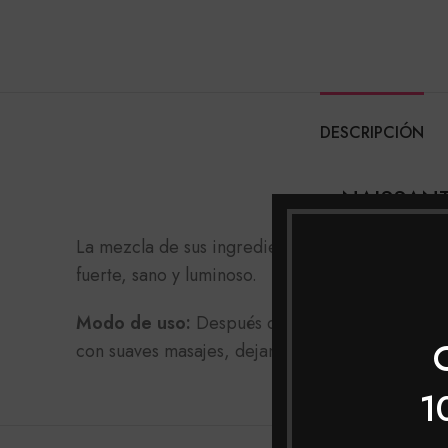
DESCRIPCIÓN
NAISSANT
La mezcla de sus ingredientes nutre y fortalece
fuerte, sano y luminoso.
Modo de uso:
Después del lavado el cabello c
con suaves masajes, dejando actuar entre 10 a 
1