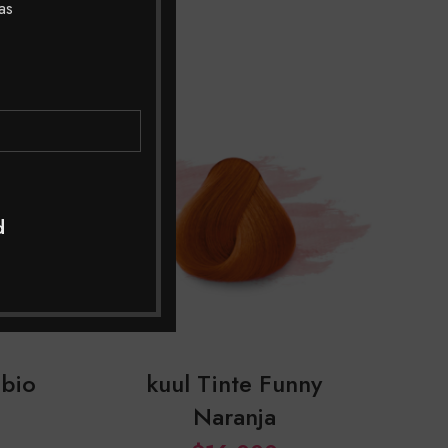
as
SOLD
OUT
d
ubio
kuul Tinte Funny
Naranja