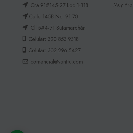
Muy Pro
Cra 91#145-27 Loc 1-118
Calle 145B No. 91 70
Cll 5#4-71 Sutamarchán
Celular: 320 853 9318
Celular: 302 296 5427
comencial@vanttu.com