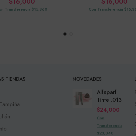
$
16,000
$
16,000
on Transferencia $15,360
Con Transferencia $15,3
S TIENDAS
NOVEDADES
Alfaparf
Tinte .013
 Campiña
$
24,000
chán
Con
Transferencia
nto
$23,040