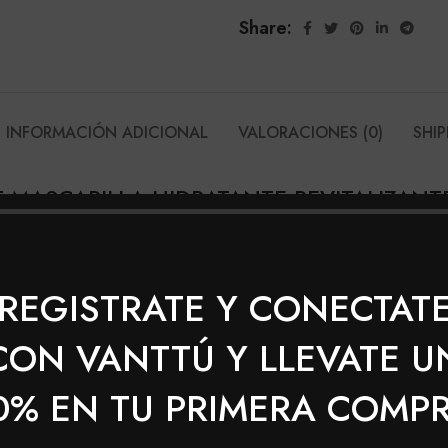
Share:
INFORMACIÓN ADICIONAL
VALORACIONES (0)
SHIP
 MASCARILLA HIDRATANTE REVITALIZAN
 el folículo piloso evitando la perdida anormal del cabell
REGISTRATE Y CONECTAT
on Shampoo Energy, aplique una cantidad considerable de 
CON VANTTÚ Y LLEVATE U
15 minutos, enjuagar con abúndate agua.
0% EN TU PRIMERA COMP