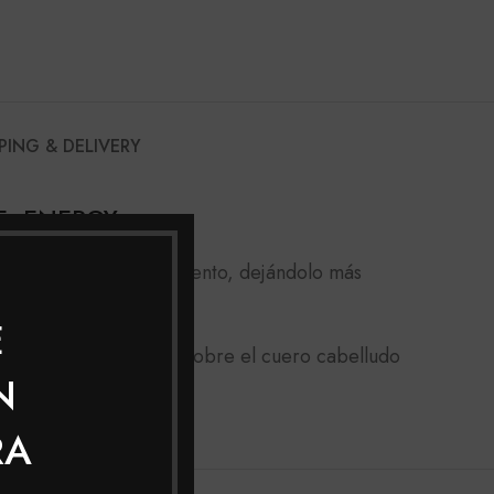
PING & DELIVERY
TE ENERGY
o, acelerando su crecimiento, dejándolo más
E
la Mascarilla Energy sobre el cuero cabelludo
N
RA