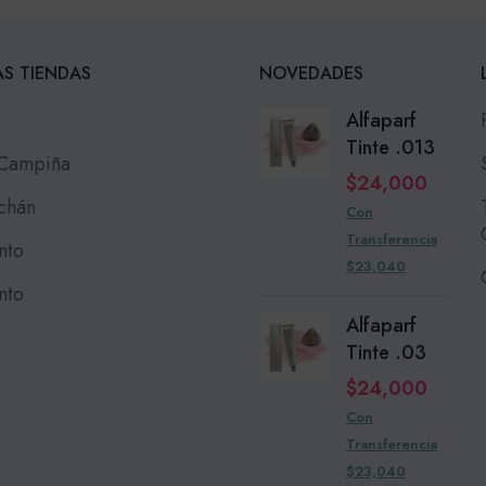
S TIENDAS
NOVEDADES
Alfaparf
Tinte .013
 Campiña
$
24,000
chán
Con
Transferencia
nto
$23,040
nto
Alfaparf
Tinte .03
$
24,000
Con
Transferencia
$23,040