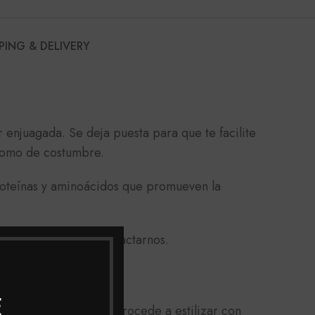
PING & DELIVERY
er enjuagada. Se deja puesta para que te facilite
como de costumbre.
roteínas y aminoácidos que promueven la
oría, no dudes en Contactarnos.
E
do de raíz a puntas, procede a estilizar con