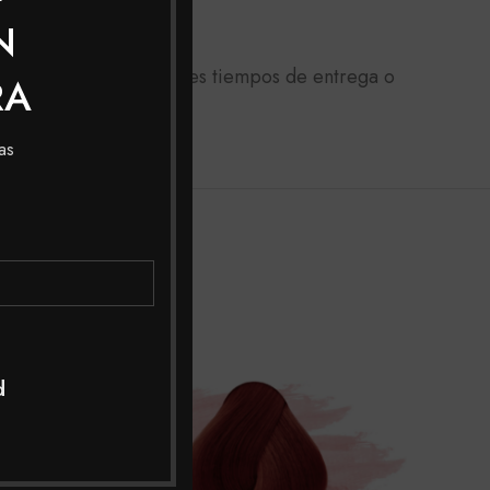
N
 Colombia con los mejores tiempos de entrega o
RA
as
SOL
OUT
d