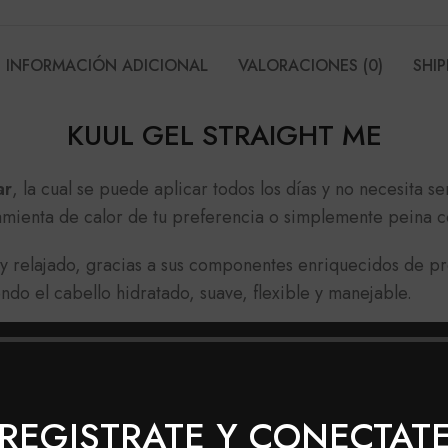
INFORMACIÓN ADICIONAL
VALORACIONES (0)
SHIP
KUUL GEL STRAIGHT ME
ar
, la cual se puede aplicar todos los días y no necesita s
mienta de calor de tu preferencia o simplemente peina 
 y relajado, gracias a sus componentes enriquecidos de p
ndo el cabello hidratado, suave, flexible y manejable.
ste producto de Kuul para el cabello o requieres una ases
GHT ME
REGISTRATE Y CONECTAT
poo, aplica la gel sobre el cabello preferiblemente húme