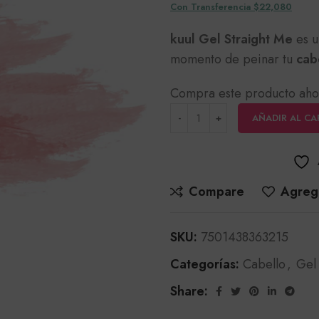
Con Transferencia $22,080
kuul Gel Straight Me
es 
momento de peinar tu
cab
Compra este producto aho
AÑADIR AL CA
Compare
Agrega
SKU:
7501438363215
Categorías:
Cabello
,
Gel
Share: