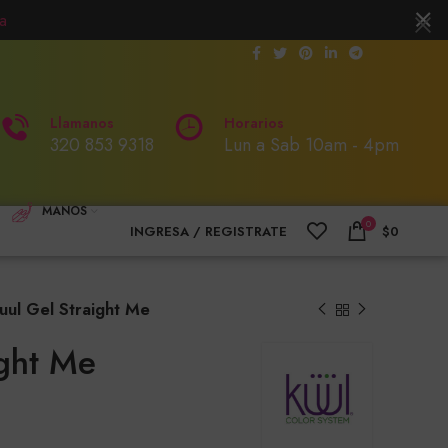
a
Llamanos
Horarios
320 853 9318
Lun a Sab 10am - 4pm
MANOS
0
INGRESA / REGISTRATE
$
0
uul Gel Straight Me
ight Me