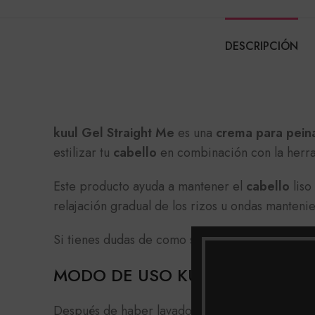
DESCRIPCIÓN
kuul Gel Straight Me
es una
crema para pein
estilizar tu
cabello
en combinación con la herra
Este producto ayuda a mantener el
cabello
liso
relajación gradual de los rizos u ondas mantenie
Si tienes dudas de como suministrar o aplicar e
MODO DE USO KUUL GEL STRAI
Después de haber lavado el cabello con tu Sham