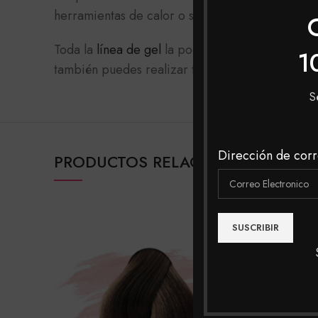
herramientas de calor o sólo peina como de co
Toda la
línea de gel
la podrás encontrar en nues
1
también puedes realizar tu compra en nuestras t
S
Dirección de corr
PRODUCTOS RELACIONADOS
SOLD
OUT