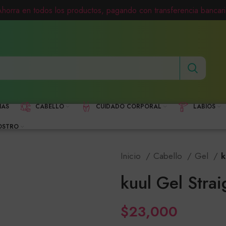
Ahorra en todos los productos, pagando con transferencia bancari
HAS
CABELLO
CUIDADO CORPORAL
LABIOS
OSTRO
Inicio
Cabello
Gel
k
kuul Gel Stra
$
23,000