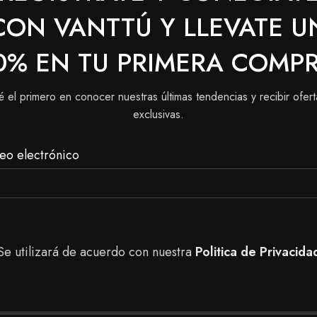
stumbre. No es necesario enjuagar el producto.
CON VANTTÚ Y LLEVATE U
tra tienda, puedes realizar tu pedido a domicilio a toda
0% EN TU PRIMERA COMP
iendas físicas en Bogotá para tener una mejor asesoría.
é el primero en conocer nuestras últimas tendencias y recibir ofert
exclusivas.
eo electrónico
Se utilizará de acuerdo con nuestra
Politica de Privacida