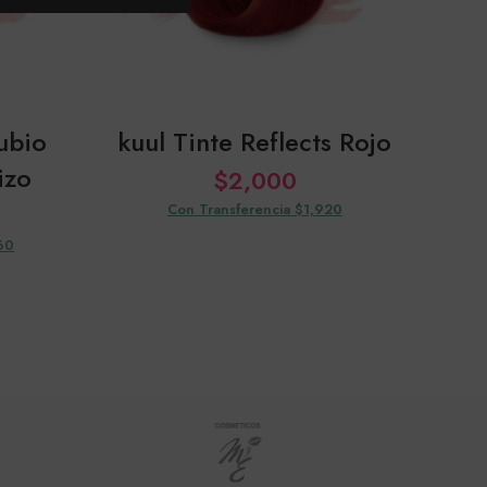
ubio
kuul Tinte Reflects Rojo
ku
izo
$
2,000
Con Transferencia $1,920
60