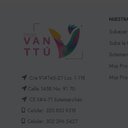
NUESTRA
Subazar
Suba la
Sutamar
Muy Pro
Muy Pro
Cra 91#145-27 Loc 1-118
Calle 145B No. 91 70
Cll 5#4-71 Sutamarchán
Celular: 320 853 9318
Celular: 302 296 5427