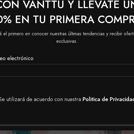
CON VANTTÚ Y LLEVATE U
ión
0% EN TU PRIMERA COMP
ehído, Resina de Formaldehido, Dibutil Ftalato y Alcanfo
é el primero en conocer nuestras últimas tendencias y recibir ofert
exclusivas.
eo electrónico
Se utilizará de acuerdo con nuestra
Politica de Privacida