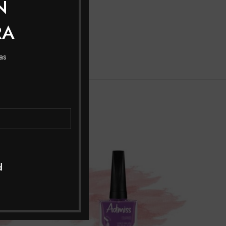
N
RA
r)
as
d