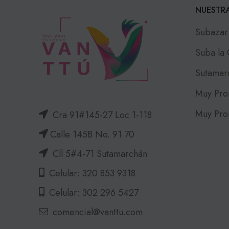
NUESTRA
Subazar
Suba la
Sutamar
Muy Pro
Muy Pro
Cra 91#145-27 Loc 1-118
Calle 145B No. 91 70
Cll 5#4-71 Sutamarchán
Celular: 320 853 9318
Celular: 302 296 5427
comencial@vanttu.com