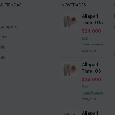
S TIENDAS
NOVEDADES
Alfaparf
Tinte .013
 Campiña
$
24,000
chán
Con
Transferencia
nto
$23,040
nto
Alfaparf
Tinte .03
$
24,000
Con
Transferencia
$23,040
Alfaparf