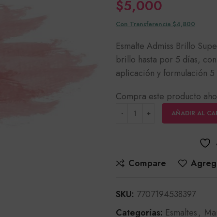
$
5,000
Con Transferencia $4,800
Esmalte Admiss Brillo Supe
brillo hasta por 5 días, c
aplicación y formulación 5
Compra este producto aho
AÑADIR AL CA
Compare
Agrega
SKU:
7707194538397
Categorías:
Esmaltes
,
Ma