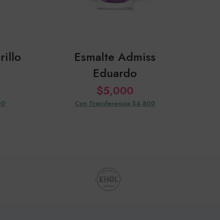
illo
Esmalte Admiss
Es
Eduardo
$
5,000
00
Con Transferencia $4,800