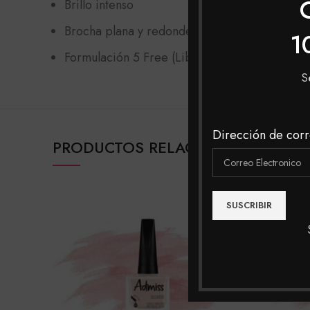
Brillo intenso
Brocha plana y redondeada para fácil aplicac
1
Formulación 5 Free (Libre de Tolueno, Formald
S
Dirección de corr
PRODUCTOS RELACIONADOS