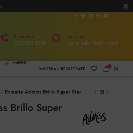
a
Llamanos
Horarios
320 853 9318
Lun a Sab 10am - 4pm
MANOS
0
INGRESA / REGISTRATE
$
0
Esmalte Admiss Brillo Super Star
s Brillo Super