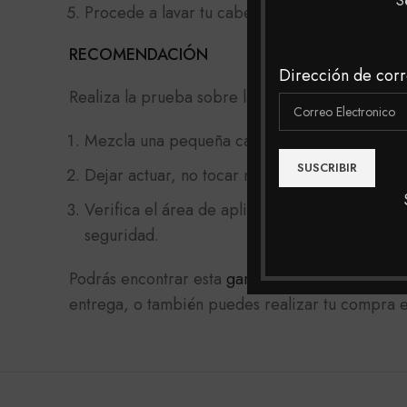
S
Procede a lavar tu cabello con un shampoo pr
RECOMENDACIÓN
Dirección de corr
Realiza la prueba sobre la parte del pliegue de
Mezcla una pequeña cantidad de tinte con un
Dejar actuar, no tocar ni mojar la zona por 24
Verifica el área de aplicación. Si no aparece 
seguridad.
Podrás encontrar esta
gama de tintes
y muchas m
entrega, o también puedes realizar tu compra en