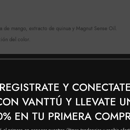
a de mango, extracto de quinua y Magnut Sense Oil.
ión del color.
REGISTRATE Y CONECTAT
 con la crema reveladora (10, 20, 30, 40), según el tono 
CON VANTTÚ Y LLEVATE U
mpia sobre todo tu cabello, con la técnica que te haya ac
0% EN TU PRIMERA COMP
 según lo requiera tu cabello.