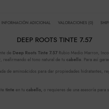
INFORMACIÓN ADICIONAL
VALORACIONES (0)
SHIP
DEEP ROOTS TINTE 7.57
ente de
Deep Roots Tinte 7.57
Rubio Medio Marron, Incor
r
, reafirmando el tono natural de tu
cabello
. Para así gara
ceada de aminoácidos para dar propiedades hidratantes, re
ste
tinte
en tu
cabello,
o requieres de una asesoría para 
E