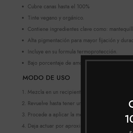
Cubre canas hasta el 100%
Tinte vegano y orgánico.
Contiene ingredientes clave como: mantequill
Alta pigmentación para mayor fijación y durac
Incluye en su formula termoprotección.
Bajo porcentaje de amoniaco.
MODO DE USO
Mezcla en un recipiente no metálico, el tinte
Revuelve hasta tener una mezcla homogénea.
Procede a aplicar la mezcla con una brocha li
1
Deja actuar por aproximadamente 45 minutos,