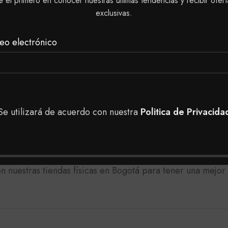
é el primero en conocer nuestras últimas tendencias y recibir ofert
eferiblemente para cabello tinturado.
exclusivas.
eo electrónico
l codo:
a gota de crema Reveladora.
 horas.
Se utilizará de acuerdo con nuestra
Politica de Privacida
ninguna reacción desfavorable (irritación, hinchazón, ó en
as en nuestra tienda, puedes realizar tu pedido a domici
 nuestras tiendas físicas en Bogotá para tener una mejor 