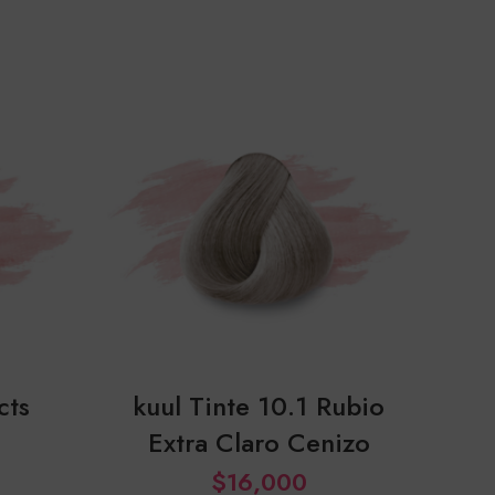
SOL
OUT
cts
kuul Tinte 10.1 Rubio
ku
Extra Claro Cenizo
$
16,000