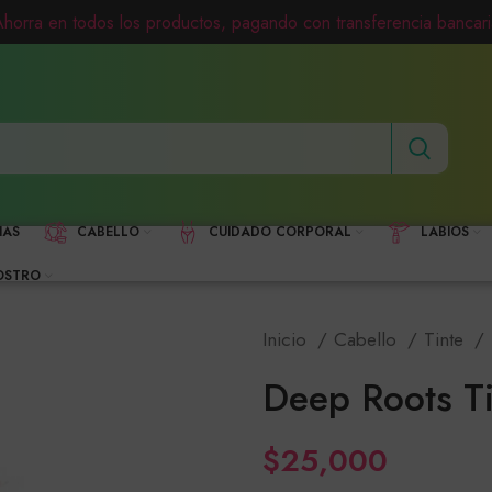
Ahorra en todos los productos, pagando con transferencia bancari
HAS
CABELLO
CUIDADO CORPORAL
LABIOS
OSTRO
Inicio
Cabello
Tinte
Deep Roots Ti
$
25,000