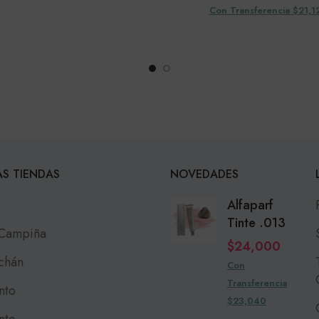
Con Transferencia $21,1
S TIENDAS
NOVEDADES
Alfaparf
Tinte .013
 Campiña
$
24,000
chán
Con
Transferencia
nto
$23,040
nto