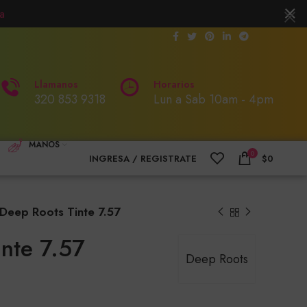
a
Llamanos
Horarios
320 853 9318
Lun a Sab 10am - 4pm
MANOS
0
INGRESA / REGISTRATE
$
0
Deep Roots Tinte 7.57
nte 7.57
Deep Roots