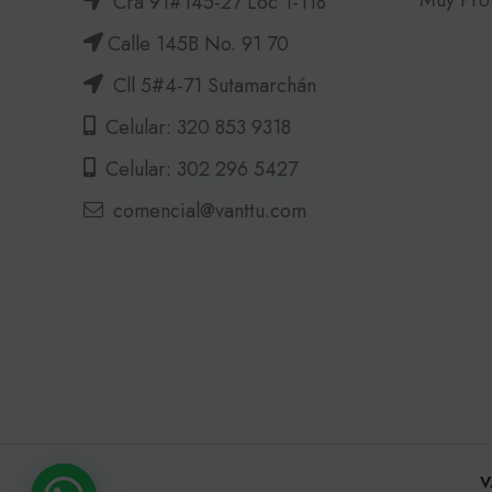
Cra 91#145-27 Loc 1-118
Calle 145B No. 91 70
Cll 5#4-71 Sutamarchán
Celular: 320 853 9318
Celular: 302 296 5427
comencial@vanttu.com
V