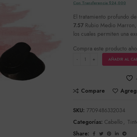
Con Transferencia $24,000
El tratamiento profundo d
7.57
Rubio Medio Marron, 
los cuales permiten una ex
Compra este producto aho
AÑADIR AL CA
Compare
Agrega
SKU:
7709486332034
Categorías:
Cabello
,
Tint
Share: