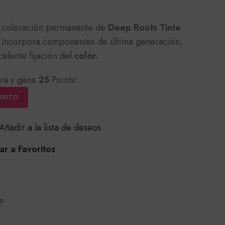
e coloración permanente de
Deep Roots Tinte
Incorpora componentes de última generación,
celente fijación del
color.
ra y gana
25
Points!
RRITO
Añadir a la lista de deseos
r a Favoritos
e