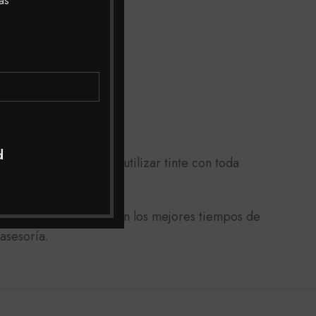
as
d
rojecimiento) puedes utilizar tinte con toda
lio a toda Colombia con los mejores tiempos de
asesoría.