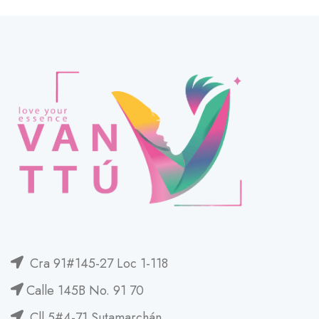
Cra 91#145-27 Loc 1-118
Calle 145B No. 91 70
Cll 5#4-71 Sutamarchán