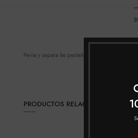
D
Peina y separa las pestañas o cejas para una mi
1
PRODUCTOS RELACIONADOS
S