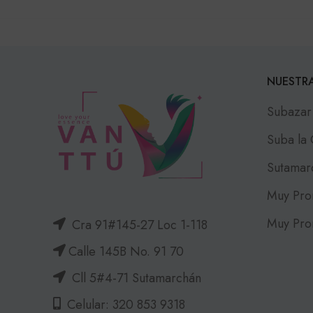
NUESTRA
Subazar
Suba la
Sutamar
Muy Pro
Muy Pro
Cra 91#145-27 Loc 1-118
Calle 145B No. 91 70
Cll 5#4-71 Sutamarchán
Celular: 320 853 9318