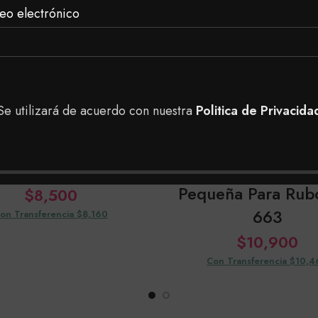
eo electrónico
Se utilizará de acuerdo con nuestra
Politica de Privacida
iffery Brochas X5
Pfiferry Broch
Pequeña Para Rubo
$
8,500
663
on Transferencia $8,160
$
10,900
Con Transferencia $10,