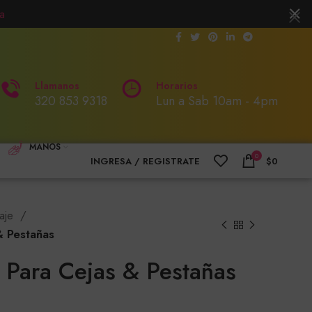
a
Llamanos
Horarios
320 853 9318
Lun a Sab 10am - 4pm
MANOS
0
INGRESA / REGISTRATE
$
0
aje
 & Pestañas
l Para Cejas & Pestañas