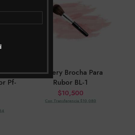
d
a
Pfiffery Brocha Para
P
r Pf-
Rubor BL-1
$
10,500
Con Transferencia $10,080
464