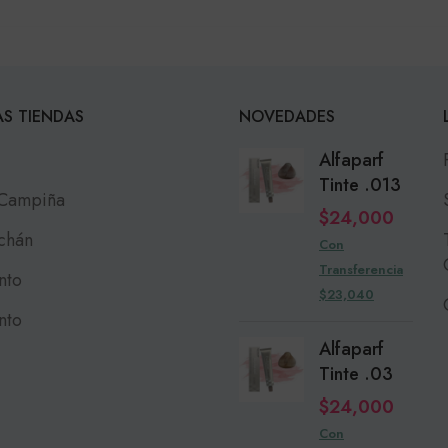
S TIENDAS
NOVEDADES
Alfaparf
Tinte .013
 Campiña
$
24,000
chán
Con
Transferencia
nto
$23,040
nto
Alfaparf
Tinte .03
$
24,000
Con