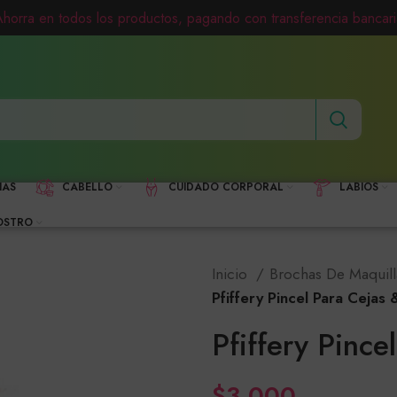
Ahorra en todos los productos, pagando con transferencia bancari
HAS
CABELLO
CUIDADO CORPORAL
LABIOS
OSTRO
Inicio
Brochas De Maquill
Pfiffery Pincel Para Cejas
Pfiffery Pince
$
3,000