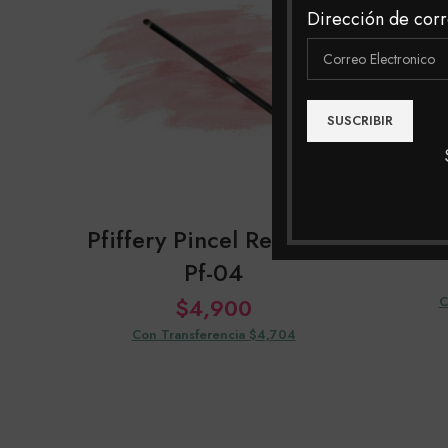
Dirección de corr
Pfiffery Pincel Redondo
Pf
Pf-04
$
4,900
C
Con Transferencia $4,704