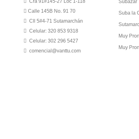
Cra 91#145-27 Loc 1-118
Subazar
Calle 145B No. 91 70
Suba la 
Cll 5#4-71 Sutamarchán
Sutamar
Celular: 320 853 9318
Muy Pron
Celular: 302 296 5427
Muy Pron
comencial@vanttu.com