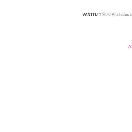
VANTTU
2020 Productos d
A
REGISTRATE Y CONE
Sé el pri