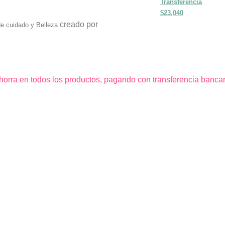
Transferencia
$23,040
creado por
e cuidado y Belleza
horra en todos los productos, pagando con transferencia bancar
CTATE CON VANTTÚ Y LL
PRIMERA COMPRA
mero en conocer nuestras últimas tendencias y recibir ofertas e