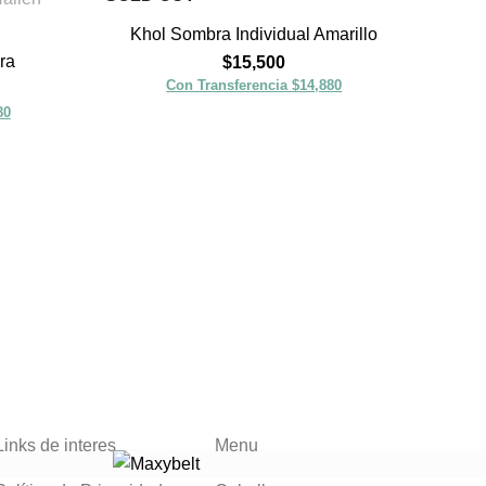
Khol Sombra Individual Amarillo
ra
$
15,500
Con Transferencia $14,880
80
Nai
Links de interes
Menu