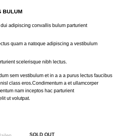
S BULUM
ui adipiscing convallis bulum parturient
lectus quam a natoque adipiscing a vestibulum
turient scelerisque nibh lectus.
dum sem vestibulum et in a a a purus lectus faucibus
us nisl class eros.Condimentum a et ullamcorper
mentum nam inceptos hac parturient
it ut volutpat.
SOLD OUT