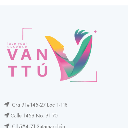
Cra 91#145-27 Loc 1-118
Calle 145B No. 91 70
Cll 5#4-71 Sutamarchán