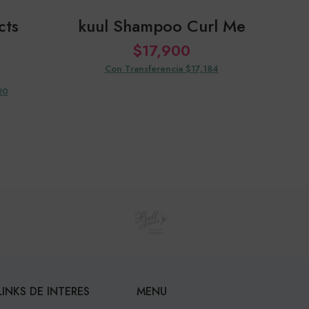
cts
kuul Shampoo Curl Me
ku
$
17,900
Con Transferencia $17,184
20
LINKS DE INTERES
MENU