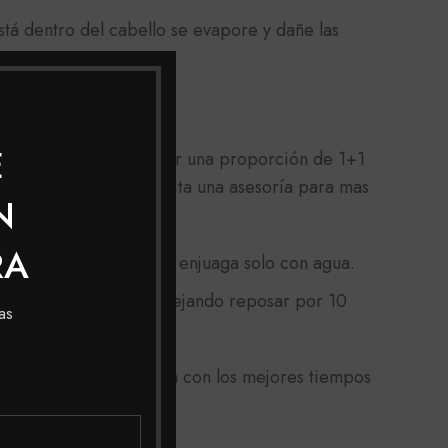
tá dentro del cabello se evapore y dañe las
E
 y limpio, debes aplicar una proporción de 1+1
y en
cabello
seco, solicita una asesoría para mas
N
RA
z y espera 30 minutos, enjuaga solo con agua.
n el resto del cabello dejando reposar por 10
as
micilio a toda Colombia con los mejores tiempos
jor asesoría.