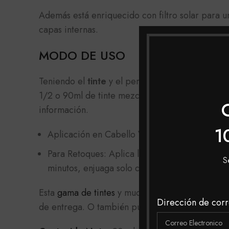
Además está enriquecido con filtro solar para 
capas internas.
MODO DE USO
Teniendo el
tinte
y el peróxido apropiado selecc
1/2 o 90ml de tinte mezclado con 135ml de peró
información.
1
Aplicación en Cabello Virgen: Aplica de medi
Para Retoques: Aplica la mezcla en la raíz de
S
minutos, enjuaga solo con agua.
Esta
gama de tintes
y muchas mas las podrás enc
Dirección de corr
de entrega. O también puedes realizar tu compra