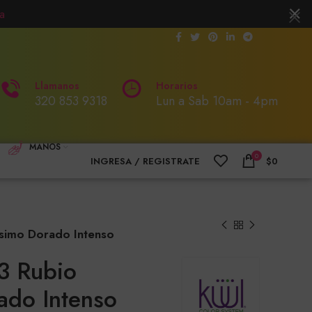
a
Llamanos
Horarios
320 853 9318
Lun a Sab 10am - 4pm
MANOS
0
INGRESA / REGISTRATE
$
0
risimo Dorado Intenso
33 Rubio
ado Intenso