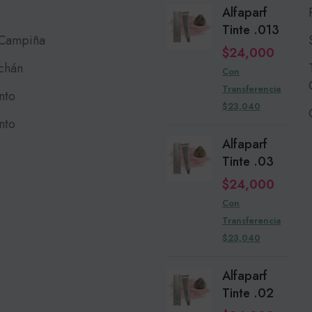
Alfaparf
Tinte .013
 Campiña
$
24,000
chán
Con
Transferencia
nto
$23,040
nto
Alfaparf
Tinte .03
$
24,000
Con
Transferencia
$23,040
Alfaparf
Tinte .02