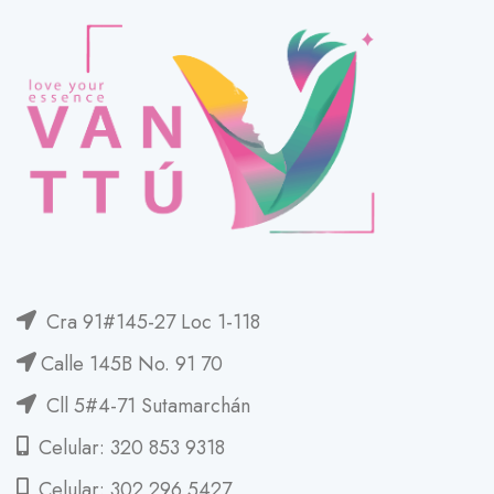
Cra 91#145-27 Loc 1-118
Calle 145B No. 91 70
Cll 5#4-71 Sutamarchán
Celular: 320 853 9318
Celular: 302 296 5427