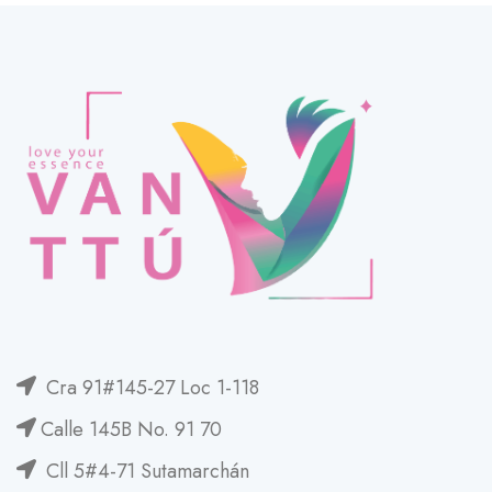
$51,500
$18,90
Cra 91#145-27 Loc 1-118
Calle 145B No. 91 70
Cll 5#4-71 Sutamarchán