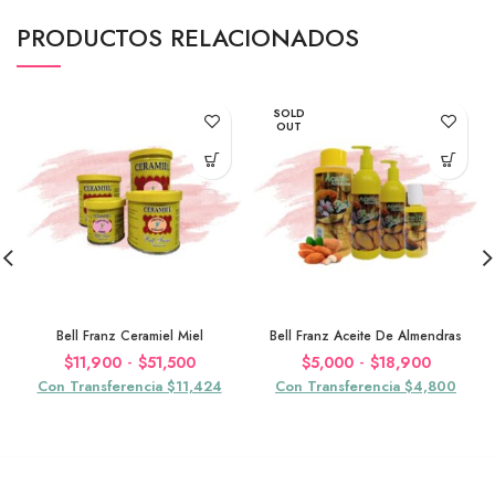
PRODUCTOS RELACIONADOS
SOLD
OUT
Bell Franz Ceramiel Miel
Bell Franz Aceite De Almendras
Rango
Rango
-
-
$
11,900
$
51,500
$
5,000
$
18,900
de
de
Con Transferencia $11,424
Con Transferencia $4,800
precios:
precios:
desde
desde
$11,900
$5,000
hasta
hasta