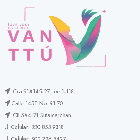
Cra 91#145-27 Loc 1-118
Calle 145B No. 91 70
Cll 5#4-71 Sutamarchán
Celular: 320 853 9318
Celular: 302 296 5427