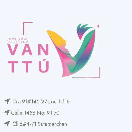
Cra 91#145-27 Loc 1-118
Calle 145B No. 91 70
Cll 5#4-71 Sutamarchán