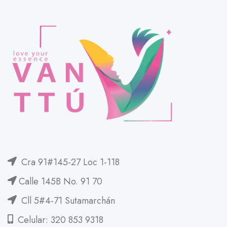
Cra 91#145-27 Loc 1-118
Calle 145B No. 91 70
Cll 5#4-71 Sutamarchán
Celular: 320 853 9318