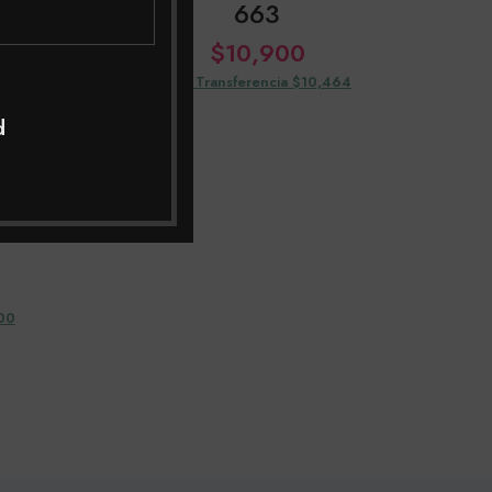
663
$
10,900
Con Transferencia $10,464
d
ochas
P
200