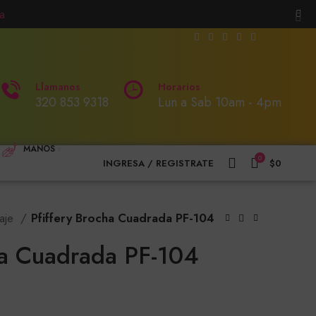
a
Llamanos
Horarios
320 853 9318
Lun a Sab 10am - 4pm
MANOS
0
INGRESA / REGISTRATE
$
0
aje
Pfiffery Brocha Cuadrada PF-104
ha Cuadrada PF-104