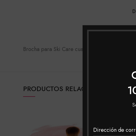
D
PFI
Brocha para Ski Care cuadrada o para base
1
PRODUCTOS RELACIONADOS
S
Pfi
Dirección de corr