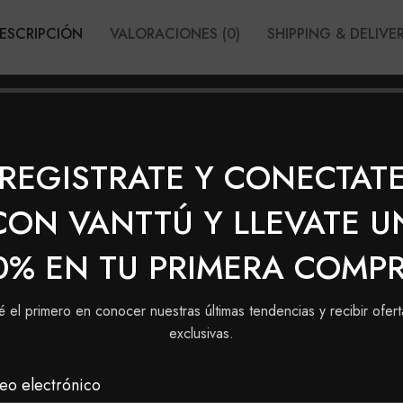
ESCRIPCIÓN
VALORACIONES (0)
SHIPPING & DELIVE
FFERY BROCHA CUADRADA PF
REGISTRATE Y CONECTAT
CON VANTTÚ Y LLEVATE U
0% EN TU PRIMERA COMP
é el primero en conocer nuestras últimas tendencias y recibir ofert
exclusivas.
ffery Pincel Doble
Sombra PF-311
eo electrónico