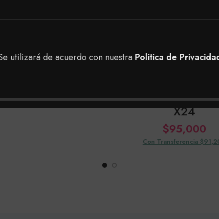
$
3,000
on Transferencia $2,880
Se utilizará de acuerdo con nuestra
Politica de Privacida
Pfiffery Set De Br
X24
$
95,000
Con Transferencia $91,