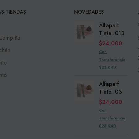
S TIENDAS
NOVEDADES
Alfaparf
Tinte .013
 Campiña
$
24,000
chán
Con
Transferencia
nto
$23,040
nto
Alfaparf
Tinte .03
$
24,000
Con
Transferencia
$23,040