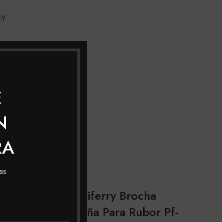
RY
-104
E
N
RA
as
Pfiferry Brocha
Pequeña Para Rubor Pf-