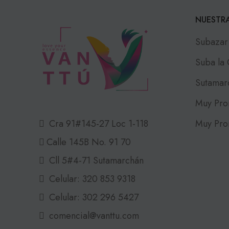
NUESTRA
Subazar
Suba la
Sutamar
Muy Pro
Muy Pro
Cra 91#145-27 Loc 1-118
Calle 145B No. 91 70
Cll 5#4-71 Sutamarchán
Celular: 320 853 9318
Celular: 302 296 5427
comencial@vanttu.com