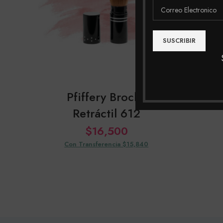
C
Pfiffery Brocha
Retráctil 612
$
16,500
Con Transferencia $15,840