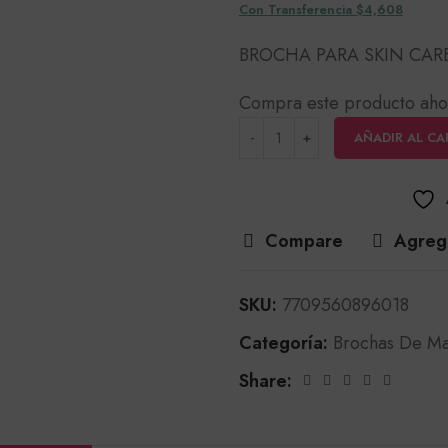
Con Transferencia $4,608
BROCHA PARA SKIN CAR
Compra este producto aho
AÑADIR AL CA
Compare
Agrega
SKU:
7709560896018
Categoría:
Brochas De Ma
Share: